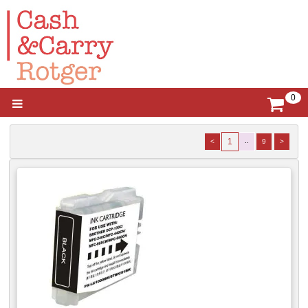
0
1
..
<
9
>