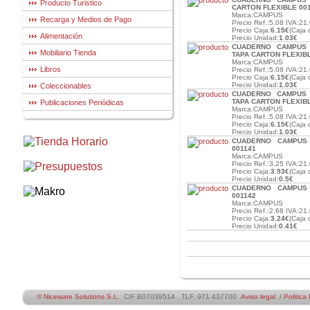
Producto Turistico
CARTON FLEXIBLE 00
Marca:CAMPUS
Recarga y Medios de Pago
Precio Ref.:5.08 IVA:21.
Precio Caja:
6.15€
(Caja 
Alimentación
Precio Unidad:
1.03€
CUADERNO CAMPUS 
Mobiliario Tienda
TAPA CARTON FLEXIBL
Marca:CAMPUS
Libros
Precio Ref.:5.08 IVA:21.
Precio Caja:
6.15€
(Caja 
Precio Unidad:
1.03€
Coleccionables
CUADERNO CAMPUS 
TAPA CARTON FLEXIB
Publicaciones Periódicas
Marca:CAMPUS
Precio Ref.:5.08 IVA:21.
Precio Caja:
6.15€
(Caja 
Precio Unidad:
1.03€
CUADERNO CAMPUS 
001141
Marca:CAMPUS
Precio Ref.:3.25 IVA:21.
Precio Caja:
3.93€
(Caja 
Precio Unidad:
0.5€
CUADERNO CAMPUS 
001142
Marca:CAMPUS
Precio Ref.:2.68 IVA:21.
Precio Caja:
3.24€
(Caja 
Precio Unidad:
0.41€
© Niceware Solutions S.L.
CIF B07039514 TLF. 971 437700
Aviso legal
/
Politica