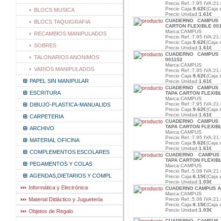
Precio Ref.:7.95 IVA:21.
Precio Caja:
9.62€
(Caja 
BLOCS MUSICA
Precio Unidad:
1.61€
CUADERNO CAMPUS 
BLOCS TAQUIGRAFIA
CARTON FLEXIBLE 00
Marca:CAMPUS
RECAMBIOS MANIPULADOS
Precio Ref.:7.95 IVA:21.
Precio Caja:
9.62€
(Caja 
SOBRES
Precio Unidad:
1.61€
CUADERNO CAMPUS A
TALONARIOS ANONIMOS
001152
Marca:CAMPUS
VARIOS MANIPULADOS
Precio Ref.:7.95 IVA:21.
Precio Caja:
9.62€
(Caja 
PAPEL SIN MANIPULAR
Precio Unidad:
1.61€
CUADERNO CAMPUS 
ESCRITURA
TAPA CARTON FLEXIBL
Marca:CAMPUS
Precio Ref.:7.95 IVA:21.
DIBUJO-PLASTICA-MANUALIDS
Precio Caja:
9.62€
(Caja 
Precio Unidad:
1.61€
CARPETERIA
CUADERNO CAMPUS 
TAPA CARTON FLEXIB
ARCHIVO
Marca:CAMPUS
Precio Ref.:7.95 IVA:21.
MATERIAL OFICINA
Precio Caja:
9.62€
(Caja 
Precio Unidad:
1.61€
COMPLEMENTOS ESCOLARES
CUADERNO CAMPUS 
TAPA CARTON FLEXIBL
PEGAMENTOS Y COLAS
Marca:CAMPUS
Precio Ref.:5.08 IVA:21.
AGENDAS,DIETARIOS Y COMPL
Precio Caja:
6.15€
(Caja 
Precio Unidad:
1.03€
Informática y Electrónica
CUADERNO CAMPUS A5 
Marca:CAMPUS
Material Didáctico y Juguetería
Precio Ref.:5.08 IVA:21.
Precio Caja:
6.15€
(Caja 
Precio Unidad:
1.03€
Objetos de Regalo
CUADERNO CAMPUS 