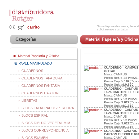
Si no dispone de cuenta, llene el
0 €
carrito
solicitaremos sus datos
Categorías
Material Papelería y Oficina
Material Papelería y Oficina
PAPEL MANIPULADO
CUADERNO CAMPUS 
CUADERNOS
001140
Marca:CAMPUS
Precio Ref.:4.28 IVA:21.
CUADERNOS TAPA DURA
Precio Caja:
5.18€
(Caja 
Precio Unidad:
0.65€
CUADERNOS FANTASIA
CUADERNO CAMPUS 
TAPA CARTON FLEXIB
CUADERNOS CARTONE
Marca:CAMPUS
Precio Ref.:7.95 IVA:21.
LIBRETAS
Precio Caja:
9.62€
(Caja 
Precio Unidad:
1.61€
BLOCS TALADRADOS/PERFORA.
CUADERNO CAMPUS 
TAPA CARTON FLEXIBL
BLOCS ESPIRAL
Marca:CAMPUS
Precio Ref.:7.95 IVA:21.
BLOCS DIBUJO,VEGETAL,M.M.
Precio Caja:
9.62€
(Caja 
Precio Unidad:
1.61€
BLOCS CORRESPONDENCIA
CUADERNO CAMPUS A
CARTON FLEXIBLE 00
BLOCS EXAMEN
Marca:CAMPUS