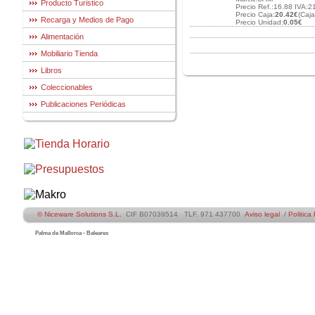
Producto Turistico
Precio Ref.:16.88 IVA:2
Precio Caja:
20.42€
(Caj
Recarga y Medios de Pago
Precio Unidad:
0.05€
Alimentación
Mobiliario Tienda
Libros
Coleccionables
Publicaciones Periódicas
© Niceware Solutions S.L.
CIF B07039514 TLF. 971 437700
Aviso legal
/
Politica
Palma de Mallorca - Baleares