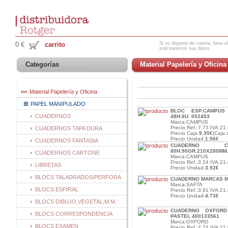
Si no dispone de cuenta, llene el
0 €
carrito
solicitaremos sus datos
Categorías
Material Papelería y Oficina
Material Papelería y Oficina
PAPEL MANIPULADO
BLOC ESP.CAMPUS
CUADERNOS
48H.6U. 002453
Marca:CAMPUS
Precio Ref.:7.73 IVA:21.
CUADERNOS TAPA DURA
Precio Caja:
9.35€
(Caja 
Precio Unidad:
1.56€
CUADERNOS FANTASIA
CUADERNO C
80H.90GR.210X280MM.
CUADERNOS CARTONE
Marca:CAMPUS
Precio Ref.:3.24 IVA:21.
LIBRETAS
Precio Unidad:
3.92€
BLOCS TALADRADOS/PERFORA.
CUADERNO MARCAS MIC
Marca:SAFTA
BLOCS ESPIRAL
Precio Ref.:3.91 IVA:21.
Precio Unidad:
4.73€
BLOCS DIBUJO,VEGETAL,M.M.
CUADERNO OXFORD
BLOCS CORRESPONDENCIA
PASTEL 400133561
Marca:OXFORD
BLOCS EXAMEN
Precio Ref.:4.74 IVA:21.