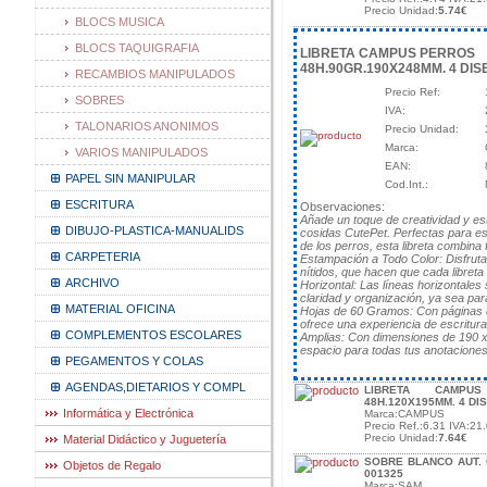
Precio Unidad:
5.74€
BLOCS MUSICA
BLOCS TAQUIGRAFIA
LIBRETA CAMPUS PERROS
48H.90GR.190X248MM. 4 DIS
RECAMBIOS MANIPULADOS
Precio Ref:
SOBRES
IVA:
TALONARIOS ANONIMOS
Precio Unidad:
Marca:
VARIOS MANIPULADOS
EAN:
PAPEL SIN MANIPULAR
Cod.Int.:
ESCRITURA
Observaciones:
Añade un toque de creatividad y esti
DIBUJO-PLASTICA-MANUALIDS
cosidas CutePet. Perfectas para es
de los perros, esta libreta combina 
CARPETERIA
Estampación a Todo Color: Disfrut
nítidos, que hacen que cada libret
ARCHIVO
Horizontal: Las líneas horizontales 
claridad y organización, ya sea para
MATERIAL OFICINA
Hojas de 60 Gramos: Con páginas d
ofrece una experiencia de escritur
COMPLEMENTOS ESCOLARES
Amplias: Con dimensiones de 190 x
espacio para todas tus anotaciones
PEGAMENTOS Y COLAS
AGENDAS,DIETARIOS Y COMPL
LIBRETA CAMPU
48H.120X195MM. 4 DI
Informática y Electrónica
Marca:CAMPUS
Precio Ref.:6.31 IVA:21.
Precio Unidad:
7.64€
Material Didáctico y Juguetería
SOBRE BLANCO AUT. 
Objetos de Regalo
001325
Marca:SAM