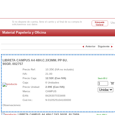
Si no dispone de cuenta, llene el carrito y al final de su compra le
Usu
solicitaremos sus datos
Material Papelería y Oficina
Anterior
Siguiente
LIBRETA CAMPUS A4 48H.C.3X3MM. PP 6U.
90GR. 002757
Precio Ref:
10.35€ (IVA no incluido)
IVA:
21.00
Precio Caja:
12.52€ (Con IVA)
Stock 85 U
Caja:
6 Unidades
Precio Unidad:
2.09€ (Con IVA)
Marca:
CAMPUS
EAN:
8426307033466
Cod.Int.:
N 010525104100000
Observaciones:
LIBRETA CAMPUS A4 48H.C.5X5 90GR. 8U.TAPA
Stock 458 U