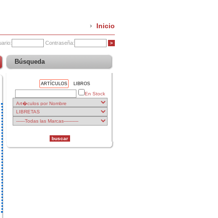
Inicio
ario:
Contraseña:
Búsqueda
ARTÍCULOS
LIBROS
En Stock