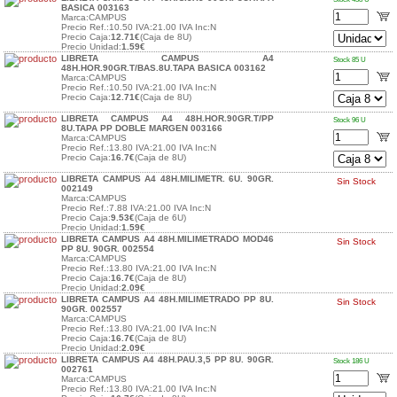
BASICA 003163
Marca:CAMPUS
Precio Ref.:10.50 IVA:21.00 IVA Inc:N
Precio Caja:
12.71€
(Caja de 8U)
Precio Unidad:
1.59€
LIBRETA CAMPUS A4
Stock 85 U
48H.HOR.90GR.T/BAS.8U.TAPA BASICA 003162
Marca:CAMPUS
Precio Ref.:10.50 IVA:21.00 IVA Inc:N
Precio Caja:
12.71€
(Caja de 8U)
LIBRETA CAMPUS A4 48H.HOR.90GR.T/PP
Stock 96 U
8U.TAPA PP DOBLE MARGEN 003166
Marca:CAMPUS
Precio Ref.:13.80 IVA:21.00 IVA Inc:N
Precio Caja:
16.7€
(Caja de 8U)
LIBRETA CAMPUS A4 48H.MILIMETR. 6U. 90GR.
Sin Stock
002149
Marca:CAMPUS
Precio Ref.:7.88 IVA:21.00 IVA Inc:N
Precio Caja:
9.53€
(Caja de 6U)
Precio Unidad:
1.59€
LIBRETA CAMPUS A4 48H.MILIMETRADO MOD46
Sin Stock
PP 8U. 90GR. 002554
Marca:CAMPUS
Precio Ref.:13.80 IVA:21.00 IVA Inc:N
Precio Caja:
16.7€
(Caja de 8U)
Precio Unidad:
2.09€
LIBRETA CAMPUS A4 48H.MILIMETRADO PP 8U.
Sin Stock
90GR. 002557
Marca:CAMPUS
Precio Ref.:13.80 IVA:21.00 IVA Inc:N
Precio Caja:
16.7€
(Caja de 8U)
Precio Unidad:
2.09€
LIBRETA CAMPUS A4 48H.PAU.3,5 PP 8U. 90GR.
Stock 186 U
002761
Marca:CAMPUS
Precio Ref.:13.80 IVA:21.00 IVA Inc:N