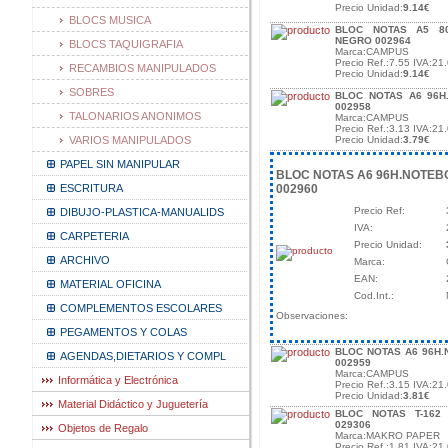
Precio Unidad:
9.14€
BLOCS MUSICA
BLOC NOTAS A5 80
NEGRO 002964
BLOCS TAQUIGRAFIA
Marca:CAMPUS
Precio Ref.:7.55 IVA:21.
RECAMBIOS MANIPULADOS
Precio Unidad:
9.14€
SOBRES
BLOC NOTAS A6 96H
002958
TALONARIOS ANONIMOS
Marca:CAMPUS
Precio Ref.:3.13 IVA:21.
VARIOS MANIPULADOS
Precio Unidad:
3.79€
PAPEL SIN MANIPULAR
BLOC NOTAS A6 96H.NOTEBO
ESCRITURA
002960
Precio Ref:
DIBUJO-PLASTICA-MANUALIDS
IVA:
CARPETERIA
Precio Unidad:
ARCHIVO
Marca:
EAN:
MATERIAL OFICINA
Cod.Int.:
COMPLEMENTOS ESCOLARES
Observaciones:
PEGAMENTOS Y COLAS
BLOC NOTAS A6 96H.
AGENDAS,DIETARIOS Y COMPL
002959
Marca:CAMPUS
Informática y Electrónica
Precio Ref.:3.15 IVA:21.
Precio Unidad:
3.81€
Material Didáctico y Juguetería
BLOC NOTAS T-162
029306
Objetos de Regalo
Marca:MAKRO PAPER
Precio Ref.:1.81 IVA:21.