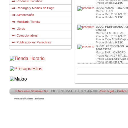
Producto Turistico
Precio Unidad:
2.19€
Recarga y Medios de Pago
BLOC NOTAS T-162/C 
Marca:LOAN
Precio Ref.:2.60 IVA:21.
Alimentación
Precio Unidad:
3.15€
Mobiliario Tienda
BLOC PERFORADO A5 
Libros
926883
Marca:5 ESTRELLAS
Coleccionables
Precio Ref.:7.55 IVA:21.
Precio Caja:
9.14€
(Caja 
Publicaciones Periódicas
Precio Unidad:
0.92€
BLOC PERFORADO A7
100103760
Marca:ENRI -OXFORD-
Precio Ref.:4.67 IVA:21.
Precio Caja:
5.65€
(Caja 
Precio Unidad:
0.57€
© Niceware Solutions S.L.
CIF B07039514 TLF. 971 437700
Aviso legal
/
Politica
Palma de Mallorca - Baleares