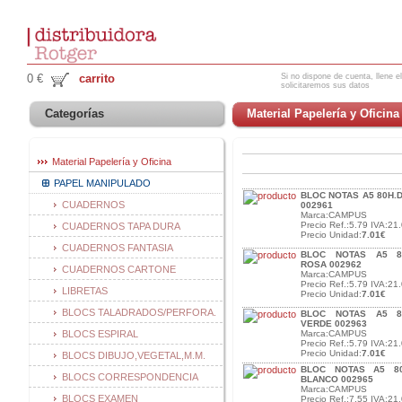
Si no dispone de cuenta, llene el
0 €
carrito
solicitaremos sus datos
Categorías
Material Papelería y Oficina
Material Papelería y Oficina
PAPEL MANIPULADO
BLOC NOTAS A5 80H.
CUADERNOS
002961
Marca:CAMPUS
Precio Ref.:5.79 IVA:21.
CUADERNOS TAPA DURA
Precio Unidad:
7.01€
CUADERNOS FANTASIA
BLOC NOTAS A5 80
ROSA 002962
CUADERNOS CARTONE
Marca:CAMPUS
Precio Ref.:5.79 IVA:21.
LIBRETAS
Precio Unidad:
7.01€
BLOCS TALADRADOS/PERFORA.
BLOC NOTAS A5 80
VERDE 002963
BLOCS ESPIRAL
Marca:CAMPUS
Precio Ref.:5.79 IVA:21.
Precio Unidad:
7.01€
BLOCS DIBUJO,VEGETAL,M.M.
BLOC NOTAS A5 80
BLOCS CORRESPONDENCIA
BLANCO 002965
Marca:CAMPUS
BLOCS EXAMEN
Precio Ref.:7.55 IVA:21.