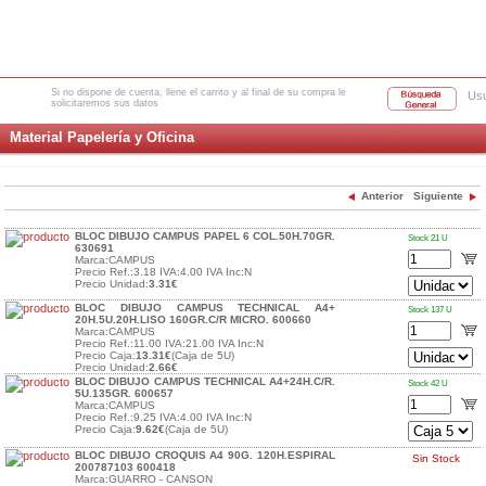
Si no dispone de cuenta, llene el carrito y al final de su compra le
Usu
solicitaremos sus datos
Material Papelería y Oficina
Anterior
Siguiente
BLOC DIBUJO CAMPUS PAPEL 6 COL.50H.70GR.
Stock 21 U
630691
Marca:CAMPUS
Precio Ref.:3.18 IVA:4.00 IVA Inc:N
Precio Unidad:
3.31€
BLOC DIBUJO CAMPUS TECHNICAL A4+
Stock 137 U
20H.5U.20H.LISO 160GR.C/R MICRO. 600660
Marca:CAMPUS
Precio Ref.:11.00 IVA:21.00 IVA Inc:N
Precio Caja:
13.31€
(Caja de 5U)
Precio Unidad:
2.66€
BLOC DIBUJO CAMPUS TECHNICAL A4+24H.C/R.
Stock 42 U
5U.135GR. 600657
Marca:CAMPUS
Precio Ref.:9.25 IVA:4.00 IVA Inc:N
Precio Caja:
9.62€
(Caja de 5U)
BLOC DIBUJO CROQUIS A4 90G. 120H.ESPIRAL
Sin Stock
200787103 600418
Marca:GUARRO - CANSON