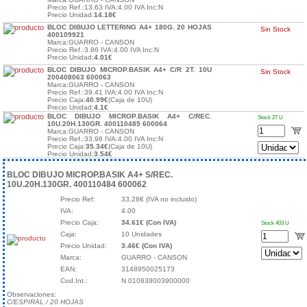
Precio Ref.:13.63 IVA:4.00 IVA Inc:N
Precio Unidad:
14.18€
BLOC DIBUJO LETTERING A4+ 180G. 20 HOJAS
Sin Stock
400109921
Marca:GUARRO - CANSON
Precio Ref.:3.86 IVA:4.00 IVA Inc:N
Precio Unidad:
4.01€
BLOC DIBUJO MICROP.BASIK A4+ C/R 2T. 10U
Sin Stock
200408063 600063
Marca:GUARRO - CANSON
Precio Ref.:39.41 IVA:4.00 IVA Inc:N
Precio Caja:
40.99€
(Caja de 10U)
Precio Unidad:
4.1€
BLOC DIBUJO MICROP.BASIK A4+ C/REC.
Stock 27 U
10U.20H.130GR. 400110485 600064
Marca:GUARRO - CANSON
Precio Ref.:33.98 IVA:4.00 IVA Inc:N
Precio Caja:
35.34€
(Caja de 10U)
Precio Unidad:
3.54€
BLOC DIBUJO MICROP.BASIK A4+ S/REC.
10U.20H.130GR. 400110484 600062
Precio Ref:
33.28€ (IVA no incluido)
IVA:
4.00
Precio Caja:
34.61€ (Con IVA)
Stock 403 U
Caja:
10 Unidades
Precio Unidad:
3.46€ (Con IVA)
Marca:
GUARRO - CANSON
EAN:
3148950025173
Cod.Int.:
N 010839003900000
Observaciones:
C/ESPIRAL / 20 HOJAS