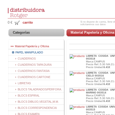
Si no dispone de cuenta, llene el
0 €
carrito
solicitaremos sus datos
Categorías
Material Papelería y Oficina
Material Papelería y Oficina
PAPEL MANIPULADO
LIBRETA COSIDA UNI
CUADERNOS
003518
Marca:CAMPUS
Precio Ref.:5.30 IVA:21.
CUADERNOS TAPA DURA
Precio Unidad:
6.41€
CUADERNOS FANTASIA
LIBRETA COSIDA UNI
CIELO 003516
CUADERNOS CARTONE
Marca:CAMPUS
Precio Ref.:5.30 IVA:21.
LIBRETAS
Precio Unidad:
6.41€
BLOCS TALADRADOS/PERFORA.
LIBRETA COSIDA UNI
MARINO 003514
BLOCS ESPIRAL
Marca:CAMPUS
Precio Ref.:5.30 IVA:21.
Precio Unidad:
6.41€
BLOCS DIBUJO,VEGETAL,M.M.
LIBRETA COSIDA UNI
BLOCS CORRESPONDENCIA
003515
Marca:CAMPUS
BLOCS EXAMEN