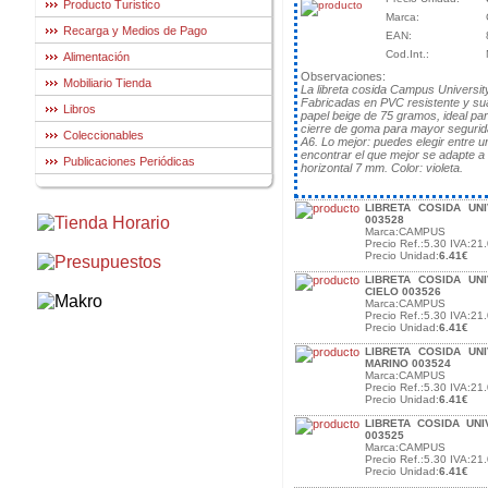
Producto Turistico
Marca:
Recarga y Medios de Pago
EAN:
Cod.Int.:
Alimentación
Observaciones:
Mobiliario Tienda
La libreta cosida Campus University
Fabricadas en PVC resistente y sua
Libros
papel beige de 75 gramos, ideal pa
cierre de goma para mayor segurid
Coleccionables
A6. Lo mejor: puedes elegir entre 
encontrar el que mejor se adapte a
Publicaciones Periódicas
horizontal 7 mm. Color: violeta.
LIBRETA COSIDA UN
003528
Marca:CAMPUS
Precio Ref.:5.30 IVA:21.
Precio Unidad:
6.41€
LIBRETA COSIDA UN
CIELO 003526
Marca:CAMPUS
Precio Ref.:5.30 IVA:21.
Precio Unidad:
6.41€
LIBRETA COSIDA UN
MARINO 003524
Marca:CAMPUS
Precio Ref.:5.30 IVA:21.
Precio Unidad:
6.41€
LIBRETA COSIDA UNI
003525
Marca:CAMPUS
Precio Ref.:5.30 IVA:21.
Precio Unidad:
6.41€