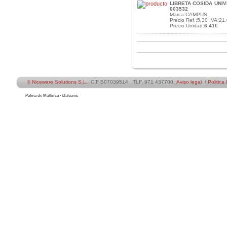
LIBRETA COSIDA UNI
003532
Marca:CAMPUS
Precio Ref.:5.30 IVA:21.
Precio Unidad:
6.41€
© Niceware Solutions S.L.
CIF B07039514 TLF. 971 437700
Aviso legal
/
Politica
Palma de Mallorca - Baleares