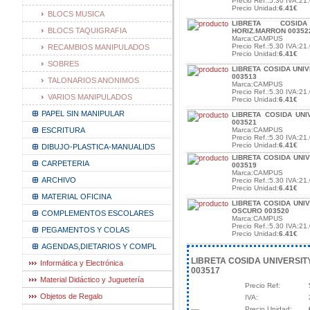
Precio Ref.:5.30 IVA:21.
Precio Unidad:
6.41€
BLOCS MUSICA
LIBRETA COSID
BLOCS TAQUIGRAFIA
HORIZ.MARRON 00352
Marca:CAMPUS
Precio Ref.:5.30 IVA:21.
RECAMBIOS MANIPULADOS
Precio Unidad:
6.41€
SOBRES
LIBRETA COSIDA UNI
003513
TALONARIOS ANONIMOS
Marca:CAMPUS
Precio Ref.:5.30 IVA:21.
VARIOS MANIPULADOS
Precio Unidad:
6.41€
PAPEL SIN MANIPULAR
LIBRETA COSIDA UNI
003521
ESCRITURA
Marca:CAMPUS
Precio Ref.:5.30 IVA:21.
Precio Unidad:
6.41€
DIBUJO-PLASTICA-MANUALIDS
LIBRETA COSIDA UNI
CARPETERIA
003519
Marca:CAMPUS
ARCHIVO
Precio Ref.:5.30 IVA:21.
Precio Unidad:
6.41€
MATERIAL OFICINA
LIBRETA COSIDA UNI
OSCURO 003520
COMPLEMENTOS ESCOLARES
Marca:CAMPUS
Precio Ref.:5.30 IVA:21.
PEGAMENTOS Y COLAS
Precio Unidad:
6.41€
AGENDAS,DIETARIOS Y COMPL
LIBRETA COSIDA UNIVERSITY
Informática y Electrónica
003517
Material Didáctico y Juguetería
Precio Ref:
Objetos de Regalo
IVA:
Precio Unidad: