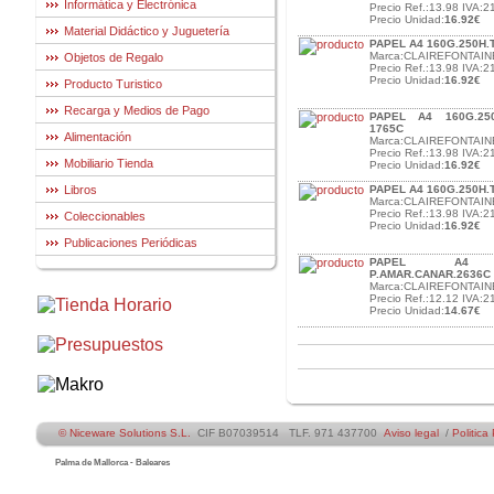
Informática y Electrónica
Precio Ref.:13.98 IVA:2
Precio Unidad:
16.92€
Material Didáctico y Juguetería
PAPEL A4 160G.250H.
Marca:CLAIREFONTAIN
Objetos de Regalo
Precio Ref.:13.98 IVA:2
Precio Unidad:
16.92€
Producto Turistico
Recarga y Medios de Pago
PAPEL A4 160G.25
1765C
Alimentación
Marca:CLAIREFONTAIN
Precio Ref.:13.98 IVA:2
Mobiliario Tienda
Precio Unidad:
16.92€
Libros
PAPEL A4 160G.250H.
Marca:CLAIREFONTAIN
Precio Ref.:13.98 IVA:2
Coleccionables
Precio Unidad:
16.92€
Publicaciones Periódicas
PAPEL A4 160
P.AMAR.CANAR.2636C
Marca:CLAIREFONTAIN
Precio Ref.:12.12 IVA:2
Precio Unidad:
14.67€
© Niceware Solutions S.L.
CIF B07039514 TLF. 971 437700
Aviso legal
/
Politica
Palma de Mallorca - Baleares