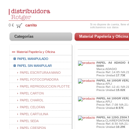
Si no dispone de cuenta, llene el
0 €
carrito
solicitaremos sus datos
Categorías
Material Papelería y Oficina
Material Papelería y Oficina
PAPEL MANIPULADO
PAPEL A4 ADAGIO 
PAPEL SIN MANIPULAR
500H
Marca:ADAGIO
Precio Ref.:14.65 IVA:2
PAPEL ESCRITURA A MANO
Precio Unidad:
17.73€
PAPEL FOTOCOPIADORA
PAPEL A4 100GR VER
Marca:APLI
PAPEL REPRODUCCION PLOTTE
Precio Ref.:12.41 IVA:2
Precio Unidad:
15.02€
PAPEL CARTON
PAPEL A4 100GR VER
PAPEL CHAROL
Marca:APLI
Precio Ref.:7.08 IVA:21.
PAPEL CELOFAN
Precio Unidad:
8.57€
PAPEL CARTULINA
PAPEL A4 120G.250H.
Marca:CLAIREFONTAIN
PAPEL SEDA
Precio Ref.:8.50 IVA:21.
Precio Unidad:
10.29€
PAPEL CRESPON