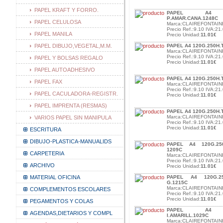
PAPEL KRAFT Y FORRO.
PAPEL A4 120
P.AMAR.CANA.1248C
PAPEL CELULOSA
Marca:CLAIREFONTAIN
Precio Ref.:9.10 IVA:21.
PAPEL MANILA
Precio Unidad:
11.01€
PAPEL DIBUJO,VEGETAL,M.M.
PAPEL A4 120G.250H.
Marca:CLAIREFONTAIN
Precio Ref.:9.10 IVA:21.
PAPEL Y BOLSAS REGALO
Precio Unidad:
11.01€
PAPEL AUTOADHESIVO
PAPEL A4 120G.250H
PAPEL FAX
Marca:CLAIREFONTAIN
Precio Ref.:9.10 IVA:21.
PAPEL CACULADORA-REGISTR.
Precio Unidad:
11.01€
PAPEL IMPRENTA (RESMAS)
PAPEL A4 120G.250H.
Marca:CLAIREFONTAIN
VARIOS PAPEL SIN MANIPULA
Precio Ref.:9.10 IVA:21.
Precio Unidad:
11.01€
ESCRITURA
DIBUJO-PLASTICA-MANUALIDS
PAPEL A4 120G.25
1209C
CARPETERIA
Marca:CLAIREFONTAIN
Precio Ref.:9.10 IVA:21.
ARCHIVO
Precio Unidad:
11.01€
MATERIAL OFICINA
PAPEL A4 120G.25
G.1215C
Marca:CLAIREFONTAIN
COMPLEMENTOS ESCOLARES
Precio Ref.:9.10 IVA:21.
Precio Unidad:
11.01€
PEGAMENTOS Y COLAS
PAPEL A4 160
AGENDAS,DIETARIOS Y COMPL
I.AMARILL.1029C
Marca:CLAIREFONTAIN