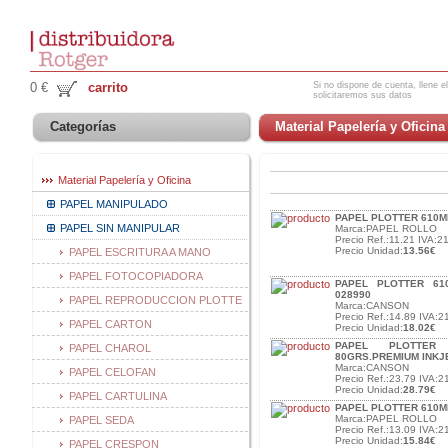
Si no dispone de cuenta, llene el
0 €
carrito
solicitaremos sus datos
Categorías
Material Papelería y Oficina
Material Papelería y Oficina
PAPEL MANIPULADO
PAPEL PLOTTER 610MM
PAPEL SIN MANIPULAR
Marca:PAPEL ROLLO
Precio Ref.:11.21 IVA:21
Precio Unidad:
13.56€
PAPEL ESCRITURA A MANO
PAPEL FOTOCOPIADORA
PAPEL PLOTTER 61
028990
PAPEL REPRODUCCION PLOTTE
Marca:CANSON
Precio Ref.:14.89 IVA:2
PAPEL CARTON
Precio Unidad:
18.02€
PAPEL PLOTTER
PAPEL CHAROL
80GRS.PREMIUM INKJ
Marca:CANSON
PAPEL CELOFAN
Precio Ref.:23.79 IVA:2
Precio Unidad:
28.79€
PAPEL CARTULINA
PAPEL PLOTTER 610MM
Marca:PAPEL ROLLO
PAPEL SEDA
Precio Ref.:13.09 IVA:2
Precio Unidad:
15.84€
PAPEL CRESPON