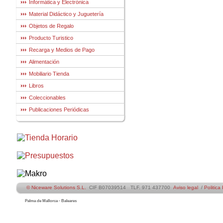
Informática y Electrónica
Material Didáctico y Juguetería
Objetos de Regalo
Producto Turistico
Recarga y Medios de Pago
Alimentación
Mobiliario Tienda
Libros
Coleccionables
Publicaciones Periódicas
© Niceware Solutions S.L.
CIF B07039514 TLF. 971 437700
Aviso legal
/
Politica
Palma de Mallorca - Baleares