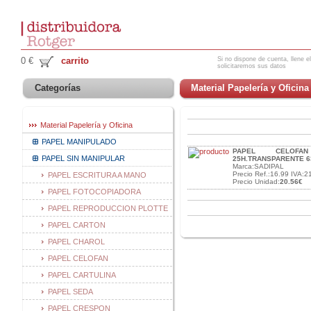
Si no dispone de cuenta, llene el
0 €
carrito
solicitaremos sus datos
Categorías
Material Papelería y Oficina
Material Papelería y Oficina
PAPEL MANIPULADO
PAPEL CELOFA
PAPEL SIN MANIPULAR
25H.TRANSPARENTE 6
Marca:SADIPAL
Precio Ref.:16.99 IVA:2
PAPEL ESCRITURA A MANO
Precio Unidad:
20.56€
PAPEL FOTOCOPIADORA
PAPEL REPRODUCCION PLOTTE
PAPEL CARTON
PAPEL CHAROL
PAPEL CELOFAN
PAPEL CARTULINA
PAPEL SEDA
PAPEL CRESPON