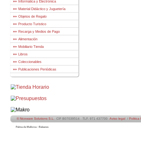
Informática y Electrónica
Material Didáctico y Juguetería
Objetos de Regalo
Producto Turistico
Recarga y Medios de Pago
Alimentación
Mobiliario Tienda
Libros
Coleccionables
Publicaciones Periódicas
© Niceware Solutions S.L.
CIF B07039514 TLF. 971 437700
Aviso legal
/
Politica
Palma de Mallorca - Baleares