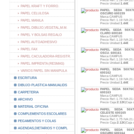
Precio Ref.:1.19 IVA:21.
Precio Unidad:
1.44€
PAPEL KRAFT Y FORRO.
PAPEL SEDA 50X7
PAPEL CELULOSA
OSCURO 600159
Marca:CAMPUS
Precio Ref.:1.19 IVA:21.
PAPEL MANILA
Precio Unidad:
1.44€
PAPEL DIBUJO,VEGETAL,M.M.
PAPEL SEDA 50X76
CLARO 600160
PAPEL Y BOLSAS REGALO
Marca:CAMPUS
Precio Ref.:1.19 IVA:21.
PAPEL AUTOADHESIVO
Precio Unidad:
1.44€
PAPEL FAX
PAPEL SEDA 50X76
OSCU. 600161
PAPEL CACULADORA-REGISTR.
Marca:CAMPUS
Precio Ref.:1.19 IVA:21.
Precio Unidad:
1.44€
PAPEL IMPRENTA (RESMAS)
PAPEL SEDA 50X76
VARIOS PAPEL SIN MANIPULA
600162
Marca:CAMPUS
ESCRITURA
Precio Ref.:1.19 IVA:21.
Precio Unidad:
1.44€
DIBUJO-PLASTICA-MANUALIDS
PAPEL SEDA 50X76
CARPETERIA
600163
Marca:CAMPUS
Precio Ref.:1.75 IVA:21.
ARCHIVO
Precio Caja:
2.12€
(Caja 
MATERIAL OFICINA
PAPEL SEDA 50X7
CELESTE 600165
COMPLEMENTOS ESCOLARES
Marca:CAMPUS
Precio Ref.:1.75 IVA:21.
PEGAMENTOS Y COLAS
Precio Caja:
2.12€
(Caja 
AGENDAS,DIETARIOS Y COMPL
PAPEL SEDA 50X7
OSCURO 600164