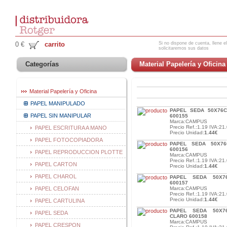
Si no dispone de cuenta, llene el
0 €
carrito
solicitaremos sus datos
Categorías
Material Papelería y Oficina
Material Papelería y Oficina
PAPEL MANIPULADO
PAPEL SEDA 50X76
PAPEL SIN MANIPULAR
600155
Marca:CAMPUS
Precio Ref.:1.19 IVA:21.
PAPEL ESCRITURA A MANO
Precio Unidad:
1.44€
PAPEL FOTOCOPIADORA
PAPEL SEDA 50X76
600156
PAPEL REPRODUCCION PLOTTE
Marca:CAMPUS
Precio Ref.:1.19 IVA:21.
PAPEL CARTON
Precio Unidad:
1.44€
PAPEL CHAROL
PAPEL SEDA 50X7
600157
PAPEL CELOFAN
Marca:CAMPUS
Precio Ref.:1.19 IVA:21.
Precio Unidad:
1.44€
PAPEL CARTULINA
PAPEL SEDA 50X7
PAPEL SEDA
CLARO 600158
Marca:CAMPUS
PAPEL CRESPON