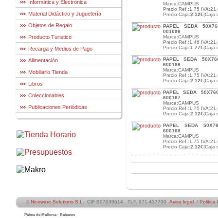
Informática y Electrónica
Marca:CAMPUS
Precio Ref.:1.75 IVA:21.
Material Didáctico y Juguetería
Precio Caja:
2.12€
(Caja 
Objetos de Regalo
PAPEL SEDA 50X76
001096
Producto Turistico
Marca:CAMPUS
Precio Ref.:1.46 IVA:21.
Precio Caja:
1.77€
(Caja 
Recarga y Medios de Pago
PAPEL SEDA 50X76
Alimentación
600166
Marca:CAMPUS
Mobiliario Tienda
Precio Ref.:1.75 IVA:21.
Precio Caja:
2.12€
(Caja 
Libros
PAPEL SEDA 50X76
Coleccionables
600167
Marca:CAMPUS
Publicaciones Periódicas
Precio Ref.:1.75 IVA:21.
Precio Caja:
2.12€
(Caja 
PAPEL SEDA 50X7
600168
Marca:CAMPUS
Precio Ref.:1.75 IVA:21.
Precio Caja:
2.12€
(Caja 
© Niceware Solutions S.L.
CIF B07039514 TLF. 971 437700
Aviso legal
/
Politica
Palma de Mallorca - Baleares