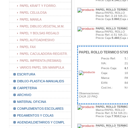
Precio Caja:
4.14€
(Caja 
PAPEL KRAFT Y FORRO.
PAPEL ROLLO TERMICO
PAPEL CELULOSA
Marca:PAPEL ROLLO
Precio Ref.:3.19 IVA:21.
Precio Caja:
3.86€
(Caja 
PAPEL MANILA
PAPEL DIBUJO,VEGETAL,M.M.
PAPEL ROLLO TERMICO
Marca:PAPEL ROLLO
PAPEL Y BOLSAS REGALO
Precio Ref.:4.51 IVA:21.
Precio Caja:
5.46€
(Caja 
PAPEL AUTOADHESIVO
PAPEL FAX
PAPEL ROLLO TERMICO 57X5
PAPEL CACULADORA-REGISTR.
Precio Ref:
5.
PAPEL IMPRENTA (RESMAS)
IVA:
21
VARIOS PAPEL SIN MANIPULA
Precio Caja:
6.
Caja:
10
ESCRITURA
Marca:
P
DIBUJO-PLASTICA-MANUALIDS
EAN:
8
Cod.Int.:
N 
CARPETERIA
Observaciones:
ARCHIVO
CAJA 10 PAQ.
MATERIAL OFICINA
PAPEL ROLLO TERMIC
COMPLEMENTOS ESCOLARES
Marca:PAPEL ROLLO
Precio Ref.:6.54 IVA:21.
PEGAMENTOS Y COLAS
Precio Caja:
7.91€
(Caja 
AGENDAS,DIETARIOS Y COMPL
PAPEL ROLLO TERMIC