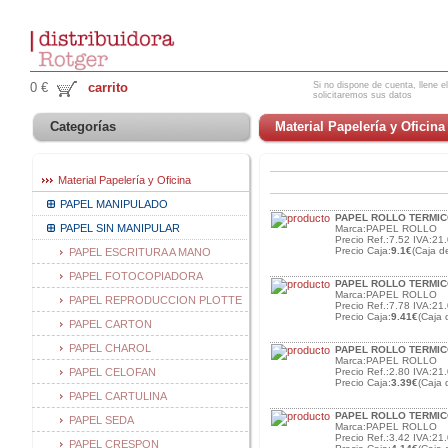
Si no dispone de cuenta, llene el
0 €
carrito
solicitaremos sus datos
Categorías
Material Papelería y Oficina
Material Papelería y Oficina
PAPEL MANIPULADO
PAPEL ROLLO TERMIC
PAPEL SIN MANIPULAR
Marca:PAPEL ROLLO
Precio Ref.:7.52 IVA:21.
Precio Caja:
9.1€
(Caja d
PAPEL ESCRITURA A MANO
PAPEL FOTOCOPIADORA
PAPEL ROLLO TERMICO
Marca:PAPEL ROLLO
PAPEL REPRODUCCION PLOTTE
Precio Ref.:7.78 IVA:21.
Precio Caja:
9.41€
(Caja 
PAPEL CARTON
PAPEL CHAROL
PAPEL ROLLO TERMIC
Marca:PAPEL ROLLO
PAPEL CELOFAN
Precio Ref.:2.80 IVA:21.
Precio Caja:
3.39€
(Caja 
PAPEL CARTULINA
PAPEL ROLLO TERMIC
PAPEL SEDA
Marca:PAPEL ROLLO
Precio Ref.:3.42 IVA:21.
PAPEL CRESPON