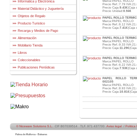
Marca:PAPEL ROLLO
Informática y Electrónica
Precio Ref.:7.79 IVA:21.
Precio Caja:
9.43€
(Caja 
Material Didáctico y Juguetería
Precio Unidad:
0.94€
Objetos de Regalo
PAPEL ROLLO TERMIC
Marca:PAPEL ROLLO
Producto Turistico
Precio Ref.:6.12 IVA:21.
Precio Caja:
7.41€
(Caja 
Recarga y Medios de Pago
Alimentación
PAPEL ROLLO TERMIC
Marca:PAPEL ROLLO
Precio Ref.:9.33 IVA:21.
Mobiliario Tienda
Precio Caja:
11.29€
(Caja
Libros
PAPEL ROLLO TERMICO
Coleccionables
Marca:PAPEL ROLLO
Precio Ref.:6.22 IVA:21.
Publicaciones Periódicas
Precio Caja:
7.53€
(Caja 
PAPEL ROLLO TERM
002105
Marca:PAPEL ROLLO
Precio Ref.:8.93 IVA:21.
Precio Caja:
10.81€
(Caj
© Niceware Solutions S.L.
CIF B07039514 TLF. 971 437700
Aviso legal
/
Politica
Palma de Mallorca - Baleares