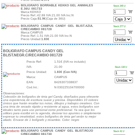
BOLIGRAFO BORRABLE KEKKO GEL ANIMALES
Stock 245 U
E.36U. 081733
Marca:KEKKO
Precio Ref.:42.89 IVA:21.00 IVA Inc:N
Precio Caja:
51.9€
(Caja de 36U)
BOLIGRAFO CAMPUS CANDY GEL BLIST.AZUL
Stock 277 U
C/RECAMBIO 081728
Marca:CAMPUS
Precio Ref.:1.51 IVA:21.00 IVA Inc:N
Precio Unidad:
1.83€
BOLIGRAFO CAMPUS CANDY GEL
BLIST.NEGR.C/RECAMBIO 081729
Precio Ref:
1.51€ (IVA no incluido)
IVA:
21.00
Stock 134 U
Precio Unidad:
1.83€ (Con IVA)
Marca:
CAMPUS
EAN:
8426307338837
Cod.Int.:
N 030225104700000
Observaciones:
Colección de bolígrafos de tinta gel Candy, diseñados para ofrecerte
una experiencia de escritura suave y precisa. Disponibles 10 colores
únicos que harán resaltar tus notas, dibujos y trabajos creativos. Con
una tinta de secado rápido y resistente al agua, estos bolígrafos son
ideales tanto para uso personal como profesional. Ya sea que los
utilices para escribir en tu agenda, decorar tus apuntes o simplemente
expresar tu creatividad, estos bolígrafos de tinta gel serán tu mejor
aliado. Envase de 1 bolígrafo y recambio. Color: negro
BOLIGRAFO CAMPUS CANDY GEL BLIST.ROJO
Stock 41 U
C/RECAMBIO 081730