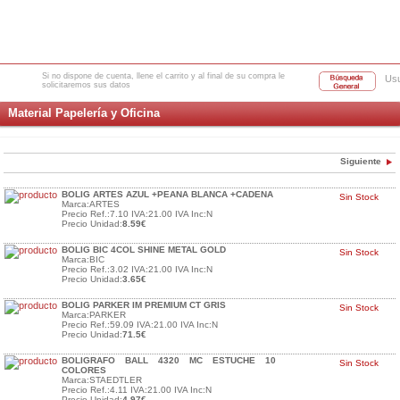
Si no dispone de cuenta, llene el carrito y al final de su compra le
Usu
solicitaremos sus datos
Material Papelería y Oficina
Siguiente
BOLIG ARTES AZUL +PEANA BLANCA +CADENA
Sin Stock
Marca:ARTES
Precio Ref.:7.10 IVA:21.00 IVA Inc:N
Precio Unidad:
8.59€
BOLIG BIC 4COL SHINE METAL GOLD
Sin Stock
Marca:BIC
Precio Ref.:3.02 IVA:21.00 IVA Inc:N
Precio Unidad:
3.65€
BOLIG PARKER IM PREMIUM CT GRIS
Sin Stock
Marca:PARKER
Precio Ref.:59.09 IVA:21.00 IVA Inc:N
Precio Unidad:
71.5€
BOLIGRAFO BALL 4320 MC ESTUCHE 10
Sin Stock
COLORES
Marca:STAEDTLER
Precio Ref.:4.11 IVA:21.00 IVA Inc:N
Precio Unidad:
4.97€