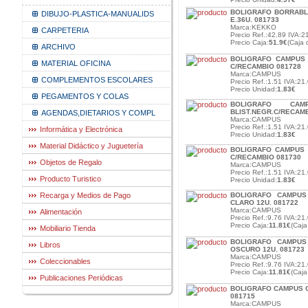
BOLIGRAFO BORRABL
DIBUJO-PLASTICA-MANUALIDS
E.36U. 081733
Marca:KEKKO
CARPETERIA
Precio Ref.:42.89 IVA:2
Precio Caja:
51.9€
(Caja 
ARCHIVO
BOLIGRAFO CAMPUS 
MATERIAL OFICINA
C/RECAMBIO 081728
Marca:CAMPUS
COMPLEMENTOS ESCOLARES
Precio Ref.:1.51 IVA:21.
Precio Unidad:
1.83€
PEGAMENTOS Y COLAS
BOLIGRAFO CA
BLIST.NEGR.C/RECAMB
AGENDAS,DIETARIOS Y COMPL
Marca:CAMPUS
Precio Ref.:1.51 IVA:21.
Informática y Electrónica
Precio Unidad:
1.83€
Material Didáctico y Juguetería
BOLIGRAFO CAMPUS 
C/RECAMBIO 081730
Objetos de Regalo
Marca:CAMPUS
Precio Ref.:1.51 IVA:21.
Producto Turistico
Precio Unidad:
1.83€
Recarga y Medios de Pago
BOLIGRAFO CAMPUS
CLARO 12U. 081722
Marca:CAMPUS
Alimentación
Precio Ref.:9.76 IVA:21.
Precio Caja:
11.81€
(Caja
Mobiliario Tienda
BOLIGRAFO CAMPUS
Libros
OSCURO 12U. 081723
Marca:CAMPUS
Coleccionables
Precio Ref.:9.76 IVA:21.
Precio Caja:
11.81€
(Caja
Publicaciones Periódicas
BOLIGRAFO CAMPUS C
081715
Marca:CAMPUS