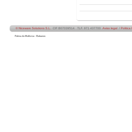
© Niceware Solutions S.L.
CIF B07039514 TLF. 971 437700
Aviso legal
/
Politica
Palma de Mallorca - Baleares