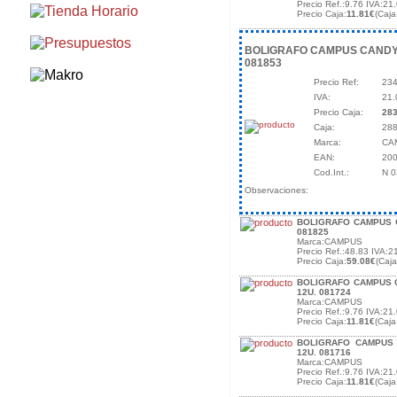
Precio Ref.:9.76 IVA:21.
Precio Caja:
11.81€
(Caja
BOLIGRAFO CAMPUS CANDY G
081853
Precio Ref:
234
IVA:
21
Precio Caja:
283
Caja:
288
Marca:
CA
EAN:
20
Cod.Int.:
N 
Observaciones:
BOLIGRAFO CAMPUS C
081825
Marca:CAMPUS
Precio Ref.:48.83 IVA:2
Precio Caja:
59.08€
(Caj
BOLIGRAFO CAMPUS 
12U. 081724
Marca:CAMPUS
Precio Ref.:9.76 IVA:21.
Precio Caja:
11.81€
(Caja
BOLIGRAFO CAMPUS
12U. 081716
Marca:CAMPUS
Precio Ref.:9.76 IVA:21.
Precio Caja:
11.81€
(Caja