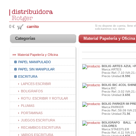
Si no dispone de cuenta, llene el
0 €
carrito
solicitaremos sus datos
Categorías
Material Papelería y Oficina
Material Papelería y Oficina
PAPEL MANIPULADO
BOLIG ARTES AZUL +
PAPEL SIN MANIPULAR
Marca:ARTES
Precio Ref.:7.10 IVA:21.
Precio Unidad:
8.59€
ESCRITURA
LAPICES ESCRIBIR
BOLIG BIC 4COL SHIN
Marca:BIC
BOLIGRAFOS
Precio Ref.:3.02 IVA:21.
Precio Unidad:
3.65€
ROTU. ESCRIBIR Y ROTULAR
BOLIG PARKER IM PRE
PLUMAS
Marca:PARKER
Precio Ref.:59.09 IVA:2
PORTAMINAS
Precio Unidad:
71.5€
JUEGOS ESCRITURA
BOLIGRAFO BALL 
COLORES
RECAMBIOS ESCRITURA
Marca:STAEDTLER
Precio Ref.:4.11 IVA:21.
VARIOS ESCRITURA
Precio Unidad:
4.97€