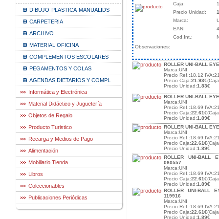
Caja:
DIBUJO-PLASTICA-MANUALIDS
Precio Unidad:
1
Marca:
CARPETERIA
EAN:
ARCHIVO
Cod.Int.:
MATERIAL OFICINA
Observaciones:
COMPLEMENTOS ESCOLARES
ROLLER UNI-BALL EYE
PEGAMENTOS Y COLAS
Marca:UNI
Precio Ref.:18.12 IVA:2
AGENDAS,DIETARIOS Y COMPL
Precio Caja:
21.93€
(Caj
Precio Unidad:
1.83€
Informática y Electrónica
ROLLER UNI-BALL EYE
Marca:UNI
Material Didáctico y Juguetería
Precio Ref.:18.69 IVA:2
Precio Caja:
22.61€
(Caj
Objetos de Regalo
Precio Unidad:
1.89€
Producto Turistico
ROLLER UNI-BALL EYE
Marca:UNI
Precio Ref.:18.69 IVA:2
Recarga y Medios de Pago
Precio Caja:
22.61€
(Caj
Precio Unidad:
1.89€
Alimentación
ROLLER UNI-BALL 
Mobiliario Tienda
080557
Marca:UNI
Precio Ref.:18.69 IVA:2
Libros
Precio Caja:
22.61€
(Caj
Precio Unidad:
1.89€
Coleccionables
ROLLER UNI-BALL E
119916
Publicaciones Periódicas
Marca:UNI
Precio Ref.:18.69 IVA:2
Precio Caja:
22.61€
(Caj
Precio Unidad:
1.89€