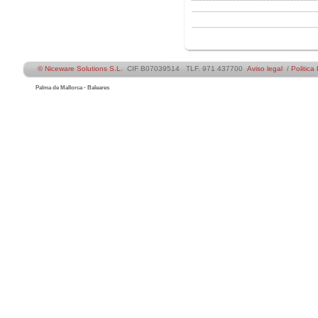
© Niceware Solutions S.L.
CIF B07039514 TLF. 971 437700
Aviso legal
/
Politica
Palma de Mallorca - Baleares