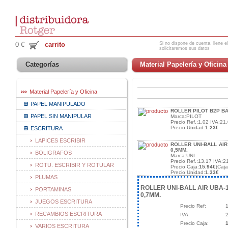
Si no dispone de cuenta, llene el
0 €
carrito
solicitaremos sus datos
Categorías
Material Papelería y Oficina
Material Papelería y Oficina
PAPEL MANIPULADO
ROLLER PILOT B2P B
PAPEL SIN MANIPULAR
Marca:PILOT
Precio Ref.:1.02 IVA:21.
Precio Unidad:
1.23€
ESCRITURA
LAPICES ESCRIBIR
ROLLER UNI-BALL AIR
0,5MM.
BOLIGRAFOS
Marca:UNI
Precio Ref.:13.17 IVA:2
ROTU. ESCRIBIR Y ROTULAR
Precio Caja:
15.94€
(Caj
Precio Unidad:
1.33€
PLUMAS
ROLLER UNI-BALL AIR UBA-
PORTAMINAS
0,7MM.
JUEGOS ESCRITURA
Precio Ref:
1
RECAMBIOS ESCRITURA
IVA:
Precio Caja:
1
VARIOS ESCRITURA