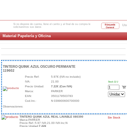
Si no dispone de cuenta, llene el carrito y al final de su compra le
Usu
solicitaremos sus datos
Material Papelería y Oficina
TINTERO QUINK AZUL OSCURO PERMANTE
119602
Precio Ref:
5.97€ (IVA no incluido)
IVA:
21.00
Stock 11 U
Precio Unidad:
7.22€ (Con IVA)
Marca:
PARKER
EAN:
3501179503783
Cod.Int.:
N 039900600700000
Observaciones:
TINTERO QUINK AZUL REAL LAVABLE 080390
Sin Stock
Marca:PARKER
Precio Ref.:5.97 IVA:21.00 IVA Inc:N
Precio Unidad:
7.22€