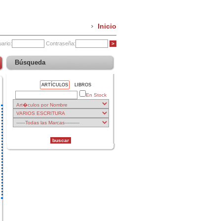
Inicio
ario:
Contraseña:
Búsqueda
ARTÍCULOS
LIBROS
En Stock