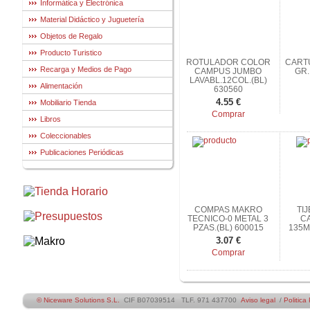
Informática y Electrónica
Material Didáctico y Juguetería
Objetos de Regalo
Producto Turistico
ROTULADOR COLOR
CARTU
Recarga y Medios de Pago
CAMPUS JUMBO
GR.
LAVABL.12COL.(BL)
Alimentación
630560
4.55 €
Mobiliario Tienda
Comprar
Libros
Coleccionables
Publicaciones Periódicas
COMPAS MAKRO
TI
TECNICO-0 METAL 3
C
PZAS.(BL) 600015
135M
3.07 €
Comprar
© Niceware Solutions S.L.
CIF B07039514 TLF. 971 437700
Aviso legal
/
Politica