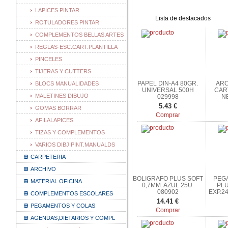
LAPICES PINTAR
Lista de destacados
ROTULADORES PINTAR
COMPLEMENTOS BELLAS ARTES
REGLAS-ESC.CART.PLANTILLA
PINCELES
TIJERAS Y CUTTERS
PAPEL DIN-A4 80GR.
ARC
BLOCS MANUALIDADES
UNIVERSAL 500H
CAR
MALETINES DIBUJO
029998
N
5.43 €
GOMAS BORRAR
Comprar
AFILALAPICES
TIZAS Y COMPLEMENTOS
VARIOS DIBJ.PINT.MANUALDS
CARPETERIA
ARCHIVO
BOLIGRAFO PLUS SOFT
PEG
MATERIAL OFICINA
0,7MM. AZUL 25U.
PLU
080902
EXP.2
COMPLEMENTOS ESCOLARES
14.41 €
PEGAMENTOS Y COLAS
Comprar
AGENDAS,DIETARIOS Y COMPL