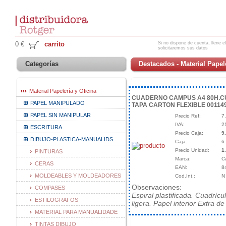
Si no dispone de cuenta, llene el
0 €
carrito
solicitaremos sus datos
Categorías
Destacados - Material Papele
Material Papelería y Oficina
CUADERNO CAMPUS A4 80H.CU
PAPEL MANIPULADO
TAPA CARTON FLEXIBLE 00114
PAPEL SIN MANIPULAR
Precio Ref:
7
IVA:
2
ESCRITURA
Precio Caja:
9
DIBUJO-PLASTICA-MANUALIDS
Caja:
6
Precio Unidad:
1
PINTURAS
Marca:
C
CERAS
EAN:
8
MOLDEABLES Y MOLDEADORES
Cod.Int.:
N
Observaciones:
COMPASES
Espiral plastificada. Cuadríc
ESTILOGRAFOS
ligera. Papel interior Extra d
MATERIAL PARA MANUALIDADE
TINTAS DIBUJO