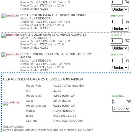
Precio Ref.:4.11 IVA:21.00 IVA Inc:N
Precio Caja:
4.97€
(Caja de 25U)
Precio Unidad:
0.21€
CERAS COLOR CAJA 25 U. VERDE 08 649828
Stock 425 U
Marca:PLASTIDECOR
Precio Ref.:4.11 IVA:21.00 IVA Inc:N
Precio Caja:
4.97€
(Caja de 25U)
Precio Unidad:
0.21€
CERAS COLOR CAJA 25 U. VERDE CLARO 13
Stock 50 U
Marca:PLASTIDECOR
Precio Ref.:4.11 IVA:21.00 IVA Inc:N
Precio Caja:
4.97€
(Caja de 25U)
Precio Unidad:
0.21€
CERAS COLOR CAJA 25 U. VERDE OSC. 02
Stock 475 U
649826
Marca:PLASTIDECOR
Precio Ref.:4.11 IVA:21.00 IVA Inc:N
Precio Caja:
4.97€
(Caja de 25U)
Precio Unidad:
0.21€
CERAS COLOR CAJA 25 U. VIOLETA 05 649824
Precio Ref:
4.11€ (IVA no incluido)
IVA:
21.00
Precio Caja:
4.97€ (Con IVA)
Stock 525 U
Caja:
25 Unidades
Precio Unidad:
0.21€ (Con IVA)
Marca:
PLASTIDECOR
EAN:
8410565051478
Cod.Int.:
N 040202400400000
Observaciones:
Ceras plásticas, limpias y resistentes que no ensucian. Se pueden