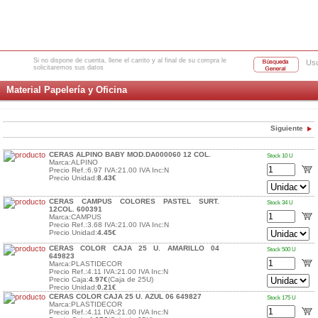
Si no dispone de cuenta, llene el carrito y al final de su compra le
Usu
solicitaremos sus datos
Material Papelería y Oficina
Siguiente
CERAS ALPINO BABY MOD.DA000060 12 COL.
Stock 10 U
Marca:ALPINO
Precio Ref.:6.97 IVA:21.00 IVA Inc:N
Precio Unidad:
8.43€
CERAS CAMPUS COLORES PASTEL SURT.
Stock 34 U
12COL. 600391
Marca:CAMPUS
Precio Ref.:3.68 IVA:21.00 IVA Inc:N
Precio Unidad:
4.45€
CERAS COLOR CAJA 25 U. AMARILLO 04
Stock 500 U
649823
Marca:PLASTIDECOR
Precio Ref.:4.11 IVA:21.00 IVA Inc:N
Precio Caja:
4.97€
(Caja de 25U)
Precio Unidad:
0.21€
CERAS COLOR CAJA 25 U. AZUL 06 649827
Stock 175 U
Marca:PLASTIDECOR
Precio Ref.:4.11 IVA:21.00 IVA Inc:N