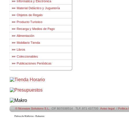
Informática y Electrónica
Material Didáctico y Juguetería
Objetos de Regalo
Producto Turistico
Recarga y Medios de Pago
Alimentación
Mobiliario Tienda
Libros
Coleccionables
Publicaciones Periódicas
© Niceware Solutions S.L.
CIF B07039514 TLF. 971 437700
Aviso legal
/
Politica
Palma de Mallorca - Baleares