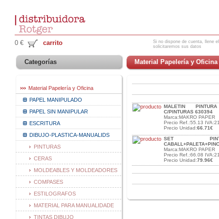
Si no dispone de cuenta, llene el
0 €
carrito
solicitaremos sus datos
Categorías
Material Papelería y Oficina
Material Papelería y Oficina
PAPEL MANIPULADO
MALETIN PINTUR
PAPEL SIN MANIPULAR
C/PINTURAS 630394
Marca:MAKRO PAPER
Precio Ref.:55.13 IVA:2
ESCRITURA
Precio Unidad:
66.71€
DIBUJO-PLASTICA-MANUALIDS
SET PIN
CABALL+PALETA+PINC
PINTURAS
Marca:MAKRO PAPER
Precio Ref.:66.08 IVA:2
CERAS
Precio Unidad:
79.96€
MOLDEABLES Y MOLDEADORES
COMPASES
ESTILOGRAFOS
MATERIAL PARA MANUALIDADE
TINTAS DIBUJO