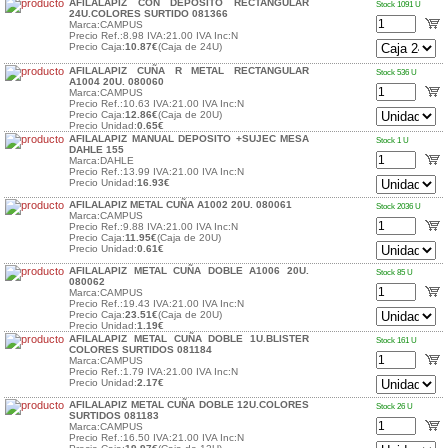
AFILALAPIZ CON DEPOSITO RECTANGULAR
Stock 1091 U
24U.COLORES SURTIDO 081366
Marca:CAMPUS
Precio Ref.:8.98 IVA:21.00 IVA Inc:N
Precio Caja:
10.87€
(Caja de 24U)
AFILALAPIZ CUÑA R METAL RECTANGULAR
Stock 536 U
A1004 20U. 080060
Marca:CAMPUS
Precio Ref.:10.63 IVA:21.00 IVA Inc:N
Precio Caja:
12.86€
(Caja de 20U)
Precio Unidad:
0.65€
AFILALAPIZ MANUAL DEPOSITO +SUJEC MESA
Stock 1 U
DAHLE 155
Marca:DAHLE
Precio Ref.:13.99 IVA:21.00 IVA Inc:N
Precio Unidad:
16.93€
AFILALAPIZ METAL CUÑA A1002 20U. 080061
Stock 2036 U
Marca:CAMPUS
Precio Ref.:9.88 IVA:21.00 IVA Inc:N
Precio Caja:
11.95€
(Caja de 20U)
Precio Unidad:
0.61€
AFILALAPIZ METAL CUÑA DOBLE A1006 20U.
Stock 85 U
080062
Marca:CAMPUS
Precio Ref.:19.43 IVA:21.00 IVA Inc:N
Precio Caja:
23.51€
(Caja de 20U)
Precio Unidad:
1.19€
AFILALAPIZ METAL CUÑA DOBLE 1U.BLISTER
Stock 161 U
COLORES SURTIDOS 081184
Marca:CAMPUS
Precio Ref.:1.79 IVA:21.00 IVA Inc:N
Precio Unidad:
2.17€
AFILALAPIZ METAL CUÑA DOBLE 12U.COLORES
Stock 26 U
SURTIDOS 081183
Marca:CAMPUS
Precio Ref.:16.50 IVA:21.00 IVA Inc:N