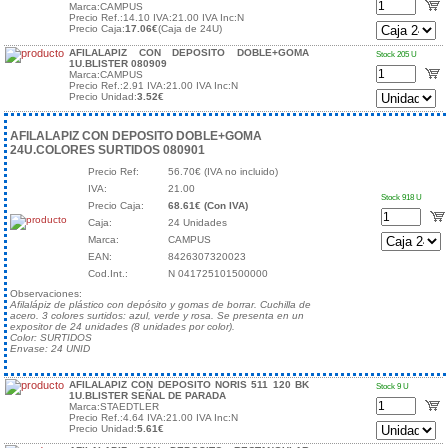
Marca:CAMPUS
Precio Ref.:14.10 IVA:21.00 IVA Inc:N
Precio Caja:
17.06€
(Caja de 24U)
AFILALAPIZ CON DEPOSITO DOBLE+GOMA
Stock 205 U
1U.BLISTER 080909
Marca:CAMPUS
Precio Ref.:2.91 IVA:21.00 IVA Inc:N
Precio Unidad:
3.52€
AFILALAPIZ CON DEPOSITO DOBLE+GOMA
24U.COLORES SURTIDOS 080901
Precio Ref:
56.70€ (IVA no incluido)
IVA:
21.00
Stock 918 U
Precio Caja:
68.61€ (Con IVA)
Caja:
24 Unidades
Marca:
CAMPUS
EAN:
8426307320023
Cod.Int.:
N 041725101500000
Observaciones:
Afilalápiz de plástico con depósito y gomas de borrar. Cuchilla de
acero. 3 colores surtidos: azul, verde y rosa. Se presenta en un
expositor de 24 unidades (8 unidades por color).
Color: SURTIDOS
Envase: 24 UNID
AFILALAPIZ CON DEPOSITO NORIS 511 120 BK
Stock 9 U
1U.BLISTER SEÑAL DE PARADA
Marca:STAEDTLER
Precio Ref.:4.64 IVA:21.00 IVA Inc:N
Precio Unidad:
5.61€