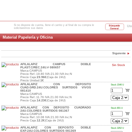
Si no dispone de cuenta, llene el carrito y al final de su compra le
Usu
solicitaremos sus datos
Material Papelería y Oficina
Siguiente
AFILALAPIZ CAMPUS DOBLE
Sin Stock
PLAST.C/REC.24U.# 080657
Marca:CAMPUS
Precio Ref.:19.80 IVA:21.00 IVA Inc:N
Precio Caja:
23.96€
(Caja de 24U)
Precio Unidad:
1€
AFILALAPIZ CON DEPOSITO
Stock 1546 U
CUAD.GRD.24U.COLORES SURTIDOS VIVOS
081410
Marca:CAMPUS
Precio Ref.:11.76 IVA:21.00 IVA Inc:N
Precio Caja:
14.23€
(Caja de 24U)
AFILALAPIZ CON DEPOSITO CUADRADO
Stock 801 U
24U.COLORES SURTIDOS 081367
Marca:CAMPUS
Precio Ref.:10.08 IVA:21.00 IVA Inc:N
Precio Caja:
12.2€
(Caja de 24U)
AFILALAPIZ CON DEPOSITO DOBLE
Stock 3262 U
EXP.24U.COLORES SURTIDOS 081369