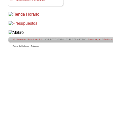
Publicaciones Periódicas
© Niceware Solutions S.L.
CIF B07039514 TLF. 971 437700
Aviso legal
/
Politica
Palma de Mallorca - Baleares