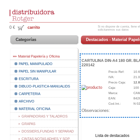
Si no dispone de cuenta, llene el
0 €
carrito
solicitaremos sus datos
Categorías
Destacados - Material Papele
Material Papelería y Oficina
CARTULINA DIN-A4 180 GR. BL
PAPEL MANIPULADO
220142
PAPEL SIN MANIPULAR
Precio Ref:
10.6
IVA:
21.
ESCRITURA
Precio Caja:
12.8
DIBUJO-PLASTICA-MANUALIDS
Caja:
100
Marca:
CA
CARPETERIA
EAN:
842
ARCHIVO
Cod.Int.:
N 0
MATERIAL OFICINA
Observaciones:
GRAPADORAS Y TALADROS
GRAPAS
DOSSIERS,FUNDAS Y SEPARAD
Lista de destacados
CINTAS,NOTAS ADHES.Y SOP.