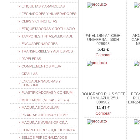
ETIQUETAS Y ARANDELAS
FECHADORES Y NUMERADORES
CLIPS Y CHINCHETAS
ETIQUETADORAS Y ROTULACIO
PAPEL DIN-A4 80GR.
ARC
TAMPONES,TINTAS,ALMOHADI.
UNIVERSAL 500H
CAR
029998
N
ENCUADERNADORES
5.43 €
TRANSFERIBLES Y ADHESIVOS
Comprar
PAPELERAS
COMPLEMENTOS MESA
CIZALLAS
ENCUADERNADORAS Y
CONSUMI
PLASTIFICADORAS Y CONSUMI
BOLIGRAFO PLUS SOFT
PEG
0,7MM. AZUL 25U.
PLU
MOBILIARIO (MESAS-SILLAS)
080902
EXP.2
MAQUINAS CALCULAR
14.41 €
Comprar
PIZARRAS OFICINA Y COMPL.
MAQUINAS VARIAS OFICINA
CORRECTORES LIQUIDO/CINTA
SELLOS PERSONALIZADOS