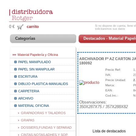
Si no dispone de cuenta, llene el
0 €
carrito
solicitaremos sus datos
Categorías
Destacados - Material Papele
Material Papelería y Oficina
ARCHIVADOR Fº AZ CARTON 
PAPEL MANIPULADO
180092
PAPEL SIN MANIPULAR
Precio Ref:
1
IVA:
2
ESCRITURA
Precio Unidad:
2
DIBUJO-PLASTICA-MANUALIDS
Marca:
P
EAN:
8
CARPETERIA
Cod.Int.:
N
ARCHIVO
Observaciones:
MATERIAL OFICINA
350X287X75 / 357X288X82
GRAPADORAS Y TALADROS
GRAPAS
DOSSIERS,FUNDAS Y SEPARAD
Lista de destacados
CINTAS,NOTAS ADHES.Y SOP.