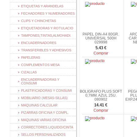
ETIQUETAS Y ARANDELAS
FECHADORES Y NUMERADORES
CLIPS Y CHINCHETAS
ETIQUETADORAS Y ROTULACIO
PAPEL DIN-A4 80GR.
ARC
TAMPONES,TINTAS,ALMOHADI.
UNIVERSAL 500H
CAR
029998
N
ENCUADERNADORES
5.43 €
TRANSFERIBLES Y ADHESIVOS
Comprar
PAPELERAS
COMPLEMENTOS MESA
CIZALLAS
ENCUADERNADORAS Y
CONSUMI
PLASTIFICADORAS Y CONSUMI
BOLIGRAFO PLUS SOFT
PEG
0,7MM. AZUL 25U.
PLU
MOBILIARIO (MESAS-SILLAS)
080902
EXP.2
14.41 €
MAQUINAS CALCULAR
Comprar
PIZARRAS OFICINA Y COMPL.
MAQUINAS VARIAS OFICINA
CORRECTORES LIQUIDO/CINTA
SELLOS PERSONALIZADOS