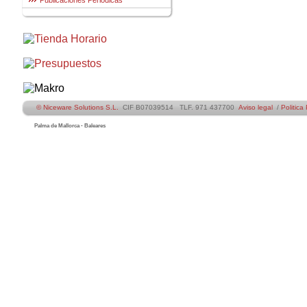
Publicaciones Periódicas
© Niceware Solutions S.L.
CIF B07039514 TLF. 971 437700
Aviso legal
/
Politica
Palma de Mallorca - Baleares