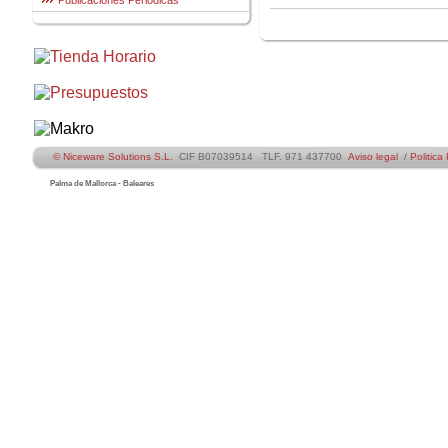
Publicaciones Periódicas
© Niceware Solutions S.L.
CIF B07039514 TLF. 971 437700
Aviso legal
/
Politica
Palma de Mallorca - Baleares