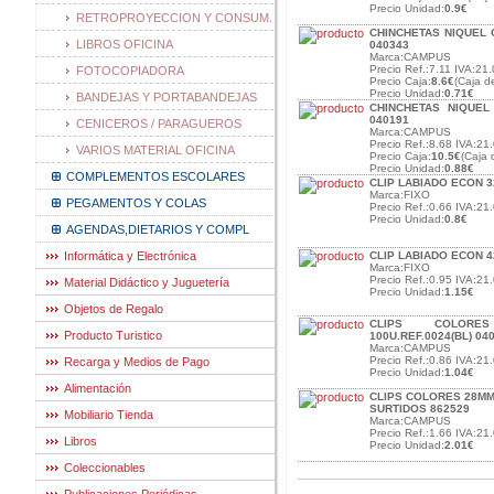
Precio Unidad:
0.9€
RETROPROYECCION Y CONSUM.
CHINCHETAS NIQUEL C
LIBROS OFICINA
040343
Marca:CAMPUS
Precio Ref.:7.11 IVA:21.
FOTOCOPIADORA
Precio Caja:
8.6€
(Caja d
Precio Unidad:
0.71€
BANDEJAS Y PORTABANDEJAS
CHINCHETAS NIQUEL
040191
CENICEROS / PARAGUEROS
Marca:CAMPUS
Precio Ref.:8.68 IVA:21.
VARIOS MATERIAL OFICINA
Precio Caja:
10.5€
(Caja 
Precio Unidad:
0.88€
COMPLEMENTOS ESCOLARES
CLIP LABIADO ECON 
Marca:FIXO
PEGAMENTOS Y COLAS
Precio Ref.:0.66 IVA:21.
Precio Unidad:
0.8€
AGENDAS,DIETARIOS Y COMPL
Informática y Electrónica
CLIP LABIADO ECON 
Marca:FIXO
Precio Ref.:0.95 IVA:21.
Material Didáctico y Juguetería
Precio Unidad:
1.15€
Objetos de Regalo
CLIPS COLORE
Producto Turistico
100U.REF.0024(BL) 04
Marca:CAMPUS
Precio Ref.:0.86 IVA:21.
Recarga y Medios de Pago
Precio Unidad:
1.04€
Alimentación
CLIPS COLORES 28MM
SURTIDOS 862529
Mobiliario Tienda
Marca:CAMPUS
Precio Ref.:1.66 IVA:21.
Libros
Precio Unidad:
2.01€
Coleccionables