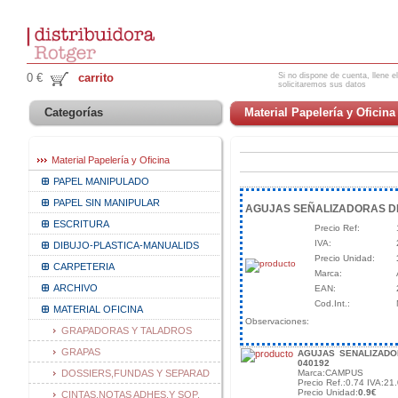
Si no dispone de cuenta, llene el
0 €
carrito
solicitaremos sus datos
Categorías
Material Papelería y Oficina
Material Papelería y Oficina
PAPEL MANIPULADO
PAPEL SIN MANIPULAR
AGUJAS SEÑALIZADORAS DIA
ESCRITURA
Precio Ref:
IVA:
DIBUJO-PLASTICA-MANUALIDS
Precio Unidad:
CARPETERIA
Marca:
ARCHIVO
EAN:
Cod.Int.:
MATERIAL OFICINA
Observaciones:
GRAPADORAS Y TALADROS
GRAPAS
AGUJAS SENALIZADOR
040192
DOSSIERS,FUNDAS Y SEPARAD
Marca:CAMPUS
Precio Ref.:0.74 IVA:21.
Precio Unidad:
0.9€
CINTAS,NOTAS ADHES.Y SOP.