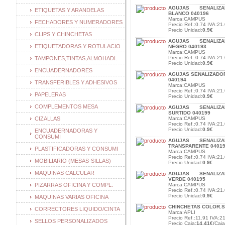
AGUJAS SENALIZAD
ETIQUETAS Y ARANDELAS
BLANCO 040196
Marca:CAMPUS
FECHADORES Y NUMERADORES
Precio Ref.:0.74 IVA:21.
Precio Unidad:
0.9€
CLIPS Y CHINCHETAS
AGUJAS SENALIZAD
ETIQUETADORAS Y ROTULACIO
NEGRO 040193
Marca:CAMPUS
Precio Ref.:0.74 IVA:21.
TAMPONES,TINTAS,ALMOHADI.
Precio Unidad:
0.9€
ENCUADERNADORES
AGUJAS SENALIZADOR
040194
TRANSFERIBLES Y ADHESIVOS
Marca:CAMPUS
Precio Ref.:0.74 IVA:21.
PAPELERAS
Precio Unidad:
0.9€
COMPLEMENTOS MESA
AGUJAS SENALIZAD
SURTIDO 040199
CIZALLAS
Marca:CAMPUS
Precio Ref.:0.74 IVA:21.
Precio Unidad:
0.9€
ENCUADERNADORAS Y
CONSUMI
AGUJAS SENALIZAD
TRANSPARENTE 0401
PLASTIFICADORAS Y CONSUMI
Marca:CAMPUS
Precio Ref.:0.74 IVA:21.
MOBILIARIO (MESAS-SILLAS)
Precio Unidad:
0.9€
MAQUINAS CALCULAR
AGUJAS SENALIZAD
VERDE 040195
PIZARRAS OFICINA Y COMPL.
Marca:CAMPUS
Precio Ref.:0.74 IVA:21.
Precio Unidad:
0.9€
MAQUINAS VARIAS OFICINA
CHINCHETAS COLOR.S
CORRECTORES LIQUIDO/CINTA
Marca:APLI
Precio Ref.:11.91 IVA:21
SELLOS PERSONALIZADOS
Precio Caja:
14.41€
(Caj