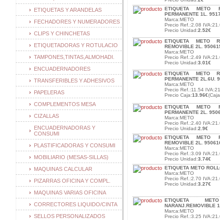
ETIQUETA METO 
ETIQUETAS Y ARANDELAS
PERMANENTE 1L. 9517
Marca:METO
FECHADORES Y NUMERADORES
Precio Ref.:2.08 IVA:21.
Precio Unidad:
2.52€
CLIPS Y CHINCHETAS
ETIQUETA METO R
ETIQUETADORAS Y ROTULACIO
REMOVIBLE 2L. 95061
Marca:METO
TAMPONES,TINTAS,ALMOHADI.
Precio Ref.:2.49 IVA:21.
Precio Unidad:
3.01€
ENCUADERNADORES
ETIQUETA METO R
PERMANENTE 2L.6U. 9
TRANSFERIBLES Y ADHESIVOS
Marca:METO
Precio Ref.:11.54 IVA:21
PAPELERAS
Precio Caja:
13.96€
(Caj
COMPLEMENTOS MESA
ETIQUETA METO 
PERMANENTE 2L. 9506
CIZALLAS
Marca:METO
Precio Ref.:2.40 IVA:21.
ENCUADERNADORAS Y
Precio Unidad:
2.9€
CONSUMI
ETIQUETA METO 
REMOVIBLE 2L. 95061
PLASTIFICADORAS Y CONSUMI
Marca:METO
Precio Ref.:3.09 IVA:21.
MOBILIARIO (MESAS-SILLAS)
Precio Unidad:
3.74€
ETIQUETA METO ROLL
MAQUINAS CALCULAR
Marca:METO
Precio Ref.:2.70 IVA:21.
PIZARRAS OFICINA Y COMPL.
Precio Unidad:
3.27€
MAQUINAS VARIAS OFICINA
ETIQUETA ME
CORRECTORES LIQUIDO/CINTA
NARANJ.REMOVIBLE 1
Marca:METO
SELLOS PERSONALIZADOS
Precio Ref.:3.25 IVA:21.