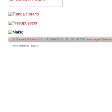
Publicaciones Periódicas
© Niceware Solutions S.L.
CIF B07039514 TLF. 971 437700
Aviso legal
/
Politica
Palma de Mallorca - Baleares