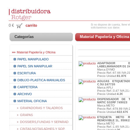
Si no dispone de cuenta, llene el
0 €
carrito
solicitaremos sus datos
Categorías
Material Papelería y Oficina
Material Papelería y Oficina
PAPEL MANIPULADO
ADAPTADOR D
PAPEL SIN MANIPULAR
LABELMANAGER D1 2
Marca:DYMO
Precio Ref.:67.66 IVA:2
ESCRITURA
Precio Unidad:
81.87€
DIBUJO-PLASTICA-MANUALIDS
AGUJAS ETIQUETAD
C.5U 247720
CARPETERIA
Marca:APLI
Precio Ref.:3.47 IVA:21.
ARCHIVO
Precio Unidad:
4.2€
DISPENSADOR DE T
MATERIAL OFICINA
MATIC S32RF 749023
Marca:METO
GRAPADORAS Y TALADROS
Precio Ref.:679.89 IVA:
Precio Unidad:
822.67€
GRAPAS
ETIQUETA METO R
REMOVIBLE 1L. 95061
DOSSIERS,FUNDAS Y SEPARAD
Marca:METO
Precio Ref.:1.65 IVA:21.
CINTAS,NOTAS ADHES.Y SOP.
Precio Unidad:
2€