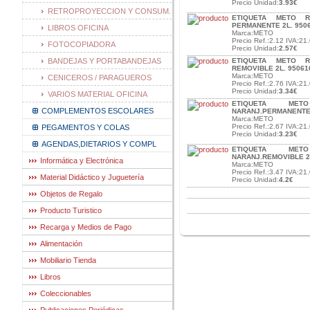
Precio Unidad:
3.93€
RETROPROYECCION Y CONSUM.
ETIQUETA METO R
PERMANENTE 2L. 9506
LIBROS OFICINA
Marca:METO
Precio Ref.:2.12 IVA:21.
FOTOCOPIADORA
Precio Unidad:
2.57€
BANDEJAS Y PORTABANDEJAS
ETIQUETA METO R
REMOVIBLE 2L. 95061
Marca:METO
CENICEROS / PARAGUEROS
Precio Ref.:2.76 IVA:21.
Precio Unidad:
3.34€
VARIOS MATERIAL OFICINA
ETIQUETA ME
COMPLEMENTOS ESCOLARES
NARANJ.PERMANENTE 
Marca:METO
Precio Ref.:2.67 IVA:21.
PEGAMENTOS Y COLAS
Precio Unidad:
3.23€
AGENDAS,DIETARIOS Y COMPL
ETIQUETA ME
NARANJ.REMOVIBLE 2L
Informática y Electrónica
Marca:METO
Precio Ref.:3.47 IVA:21.
Material Didáctico y Juguetería
Precio Unidad:
4.2€
Objetos de Regalo
Producto Turistico
Recarga y Medios de Pago
Alimentación
Mobiliario Tienda
Libros
Coleccionables