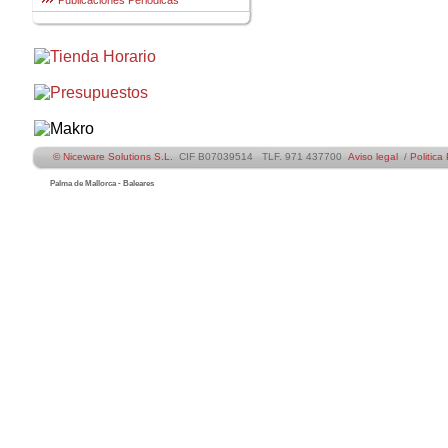
Publicaciones Periódicas
© Niceware Solutions S.L.
CIF B07039514 TLF. 971 437700
Aviso legal
/
Politica
Palma de Mallorca - Baleares