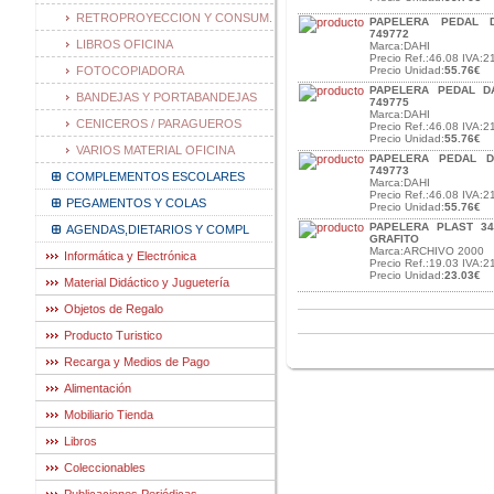
RETROPROYECCION Y CONSUM.
PAPELERA PEDAL D
749772
LIBROS OFICINA
Marca:DAHI
Precio Ref.:46.08 IVA:2
FOTOCOPIADORA
Precio Unidad:
55.76€
PAPELERA PEDAL D
BANDEJAS Y PORTABANDEJAS
749775
Marca:DAHI
CENICEROS / PARAGUEROS
Precio Ref.:46.08 IVA:2
Precio Unidad:
55.76€
VARIOS MATERIAL OFICINA
PAPELERA PEDAL D
749773
COMPLEMENTOS ESCOLARES
Marca:DAHI
Precio Ref.:46.08 IVA:2
PEGAMENTOS Y COLAS
Precio Unidad:
55.76€
PAPELERA PLAST 34
AGENDAS,DIETARIOS Y COMPL
GRAFITO
Marca:ARCHIVO 2000
Informática y Electrónica
Precio Ref.:19.03 IVA:2
Precio Unidad:
23.03€
Material Didáctico y Juguetería
Objetos de Regalo
Producto Turistico
Recarga y Medios de Pago
Alimentación
Mobiliario Tienda
Libros
Coleccionables