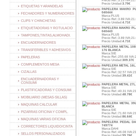
Precio Ref.:3.13 IVA:21.
Precio Unidad:
3.79€
ETIQUETAS Y ARANDELAS
PAPELERA MAKRO PL
040444
FECHADORES Y NUMERADORES
Marca:PLUS
Precio Ref.:3.89 IVA:21.
CLIPS Y CHINCHETAS
Precio Unidad:
4.71€
ETIQUETADORAS Y ROTULACIO
PAPELERA MAKRO PL
040443
Marca:PLUS
TAMPONES,TINTAS,ALMOHADI.
Precio Ref.:3.89 IVA:21.
Precio Unidad:
4.71€
ENCUADERNADORES
PAPELERA METAL 108
TRANSFERIBLES Y ADHESIVOS
176 BLANCA
Marca:SIE
Precio Ref.:255.68 IVA:
PAPELERAS
Precio Unidad:
309.37€
COMPLEMENTOS MESA
PAPELERA METAL 16L.
Marca:SIE
CIZALLAS
Precio Ref.:32.57 IVA:2
Precio Unidad:
39.41€
ENCUADERNADORAS Y
CONSUMI
PAPELERA METAL 27L.
Marca:SIE
PLASTIFICADORAS Y CONSUMI
Precio Ref.:40.31 IVA:2
Precio Unidad:
48.78€
MOBILIARIO (MESAS-SILLAS)
PAPELERA METAL 39L
MAQUINAS CALCULAR
BLANCA
Marca:SIE
PIZARRAS OFICINA Y COMPL.
Precio Ref.:71.60 IVA:2
Precio Unidad:
86.64€
MAQUINAS VARIAS OFICINA
PAPELERA PEDAL DA
749774
CORRECTORES LIQUIDO/CINTA
Marca:DAHI
Precio Ref.:46.08 IVA:2
SELLOS PERSONALIZADOS
Precio Unidad:
55.76€