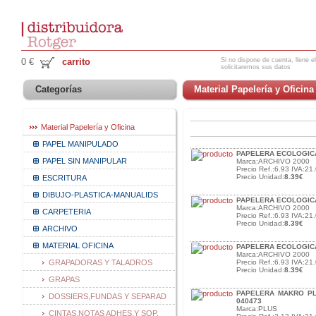
Si no dispone de cuenta, llene el
0 €
carrito
solicitaremos sus datos
Categorías
Material Papelería y Oficina
Material Papelería y Oficina
PAPEL MANIPULADO
PAPELERA ECOLOGIC
PAPEL SIN MANIPULAR
Marca:ARCHIVO 2000
Precio Ref.:6.93 IVA:21.
Precio Unidad:
8.39€
ESCRITURA
DIBUJO-PLASTICA-MANUALIDS
PAPELERA ECOLOGIC
Marca:ARCHIVO 2000
CARPETERIA
Precio Ref.:6.93 IVA:21.
Precio Unidad:
8.39€
ARCHIVO
MATERIAL OFICINA
PAPELERA ECOLOGIC
Marca:ARCHIVO 2000
GRAPADORAS Y TALADROS
Precio Ref.:6.93 IVA:21.
Precio Unidad:
8.39€
GRAPAS
PAPELERA MAKRO PLA
DOSSIERS,FUNDAS Y SEPARAD
040473
Marca:PLUS
CINTAS,NOTAS ADHES.Y SOP.