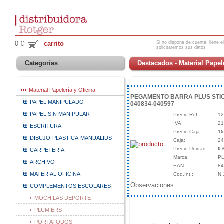
Si no dispone de cuenta, llene el
0 €
carrito
solicitaremos sus datos
Categorías
Destacados - Material Papele
Material Papelería y Oficina
PEGAMENTO BARRA PLUS STIC
PAPEL MANIPULADO
040834-040597
PAPEL SIN MANIPULAR
Precio Ref:
12
IVA:
21
ESCRITURA
Precio Caja:
15
DIBUJO-PLASTICA-MANUALIDS
Caja:
24
Precio Unidad:
0.
CARPETERIA
Marca:
P
ARCHIVO
EAN:
8
MATERIAL OFICINA
Cod.Int.:
N 
Observaciones:
COMPLEMENTOS ESCOLARES
MOCHILAS DEPORTE
PLUMIERS
PORTATODOS