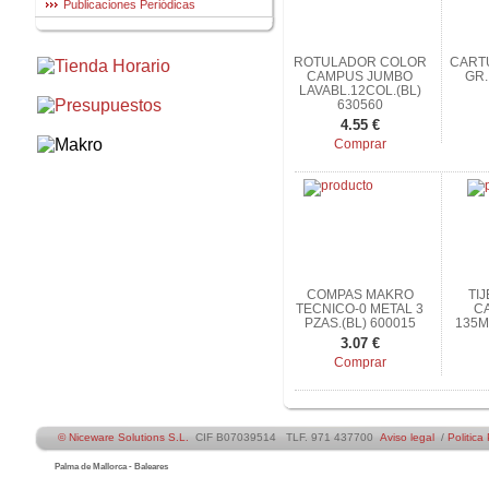
Publicaciones Periódicas
ROTULADOR COLOR
CARTU
CAMPUS JUMBO
GR.
LAVABL.12COL.(BL)
630560
4.55 €
Comprar
COMPAS MAKRO
TI
TECNICO-0 METAL 3
C
PZAS.(BL) 600015
135M
3.07 €
Comprar
© Niceware Solutions S.L.
CIF B07039514 TLF. 971 437700
Aviso legal
/
Politica
Palma de Mallorca - Baleares