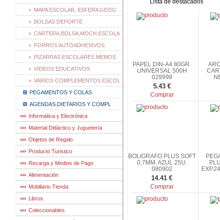
Lista de destacados
MAPA ESCOLAR, ESFERA GEOG
BOLSAS DEPORTE
CARTERA,BOLSA,MOCH.ESCOLA
FORROS AUTOADHESIVOS
PIZARRAS ESCOLARES MEMOS
PAPEL DIN-A4 80GR.
ARC
VIDEOS EDUCATIVOS
UNIVERSAL 500H
CAR
029998
N
VARIOS COMPLEMENTOS ESCOL
5.43 €
PEGAMENTOS Y COLAS
Comprar
AGENDAS,DIETARIOS Y COMPL
Informática y Electrónica
Material Didáctico y Juguetería
Objetos de Regalo
Producto Turistico
BOLIGRAFO PLUS SOFT
PEG
0,7MM. AZUL 25U.
PLU
Recarga y Medios de Pago
080902
EXP.2
Alimentación
14.41 €
Comprar
Mobiliario Tienda
Libros
Coleccionables