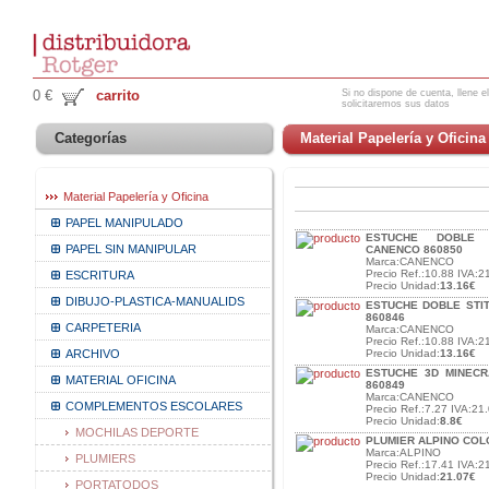
Si no dispone de cuenta, llene el
0 €
carrito
solicitaremos sus datos
Categorías
Material Papelería y Oficina
Material Papelería y Oficina
PAPEL MANIPULADO
ESTUCHE DOBLE M
PAPEL SIN MANIPULAR
CANENCO 860850
Marca:CANENCO
Precio Ref.:10.88 IVA:2
ESCRITURA
Precio Unidad:
13.16€
DIBUJO-PLASTICA-MANUALIDS
ESTUCHE DOBLE STI
860846
CARPETERIA
Marca:CANENCO
Precio Ref.:10.88 IVA:2
ARCHIVO
Precio Unidad:
13.16€
ESTUCHE 3D MINECR
MATERIAL OFICINA
860849
Marca:CANENCO
COMPLEMENTOS ESCOLARES
Precio Ref.:7.27 IVA:21.
Precio Unidad:
8.8€
MOCHILAS DEPORTE
PLUMIER ALPINO COL
Marca:ALPINO
PLUMIERS
Precio Ref.:17.41 IVA:2
Precio Unidad:
21.07€
PORTATODOS