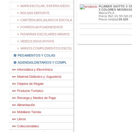
MAPA ESCOLAR, ESFERA GEOG
PLUMIER GIOTTO 3 C
3 COLORES NEGRO/A
BOLSAS DEPORTE
Marca:FILA
Precio Ref.:21.50 IVA:2
Precio Unidad:
26.02€
CARTERA,BOLSA,MOCH.ESCOLA
FORROS AUTOADHESIVOS
PIZARRAS ESCOLARES MEMOS
VIDEOS EDUCATIVOS
VARIOS COMPLEMENTOS ESCOL
PEGAMENTOS Y COLAS
AGENDAS,DIETARIOS Y COMPL
Informática y Electrónica
Material Didáctico y Juguetería
Objetos de Regalo
Producto Turistico
Recarga y Medios de Pago
Alimentación
Mobiliario Tienda
Libros
Coleccionables