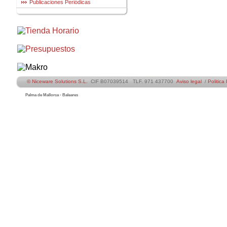
Publicaciones Periódicas
© Niceware Solutions S.L.
CIF B07039514 TLF. 971 437700
Aviso legal
/
Politica
Palma de Mallorca - Baleares