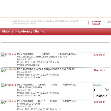
Si no dispone de cuenta, llene el carrito y al final de su compra le
Usu
solicitaremos sus datos
Material Papelería y Oficina
PEGAMENTO CINTA PERMANEN.LE
Sin Stock
VE.12M.BL.1U. 6MMX12M.VERDE 040773
Marca:PLUS
Precio Ref.:1.16 IVA:21.00 IVA Inc:N
Precio Unidad:
1.4€
PEGAMENTO CINTA PERMANENTE 8,5M. 59090
Sin Stock
Marca:TESA
Precio Ref.:3.00 IVA:21.00 IVA Inc:N
Precio Unidad:
3.63€
PEGAMENTO CINTA PLUS REMOVIBL.
Stock 39 U
12M.X15MM. 040616
Marca:PLUS
Precio Ref.:6.93 IVA:21.00 IVA Inc:N
Precio Unidad:
8.39€
PEGAMENTO CINTA PLUS REMOVIBLE
Sin Stock
8,4MM.10U. 040445
Marca:PLUS
Precio Ref.:31.25 IVA:21.00 IVA Inc:N