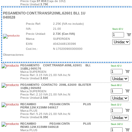
Precio Caja:
37.81€
(Caja de 10U)
Precio Unidad:
3.79€
PEGAMENTO CONT.TRANSP.20ML.62601 BLI. 1U
040028
Precio Ref:
2.25€ (IVA no incluido)
IVA:
21.00
Stock 42 U
Precio Unidad:
2.72€ (Con IVA)
Marca:
SUPERGEN
EAN:
4042448130396
Cod.Int.:
N 170200900300000
Observaciones:
PEGAMENTO CONT.TRANSP.40ML.62601 BLI.
Stock 42 U
1U(BL) 069176
Marca:SUPERGEN
Precio Ref.:3.15 IVA:21.00 IVA Inc:N
Precio Unidad:
3.81€
PEGAMENTO CONTACTO 20ML.62600 BLISTER
Stock 66 U
1U(BL) 069492
Marca:SUPERGEN
Precio Ref.:2.10 IVA:21.00 IVA Inc:N
Precio Unidad:
2.54€
RECAMBIO PEGAM.CINTA PLUS
Stock 11 U
PERM.12M.X15MM 040617
Marca:PLUS
Precio Ref.:5.25 IVA:21.00 IVA Inc:N
Precio Unidad:
6.35€
RECAMBIO PEGAM.CINTA PLUS
Stock 142 U
REMO.12M.X15MM 040618
Marca:PLUS