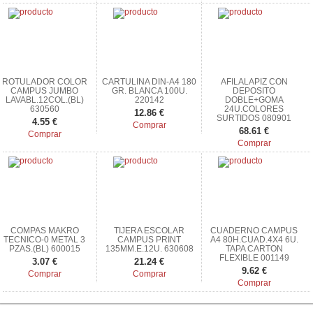
ROTULADOR COLOR
CARTULINA DIN-A4 180
AFILALAPIZ CON
CAMPUS JUMBO
GR. BLANCA 100U.
DEPOSITO
LAVABL.12COL.(BL)
220142
DOBLE+GOMA
630560
24U.COLORES
12.86 €
SURTIDOS 080901
4.55 €
Comprar
68.61 €
Comprar
Comprar
COMPAS MAKRO
TIJERA ESCOLAR
CUADERNO CAMPUS
TECNICO-0 METAL 3
CAMPUS PRINT
A4 80H.CUAD.4X4 6U.
PZAS.(BL) 600015
135MM.E.12U. 630608
TAPA CARTON
FLEXIBLE 001149
3.07 €
21.24 €
9.62 €
Comprar
Comprar
Comprar