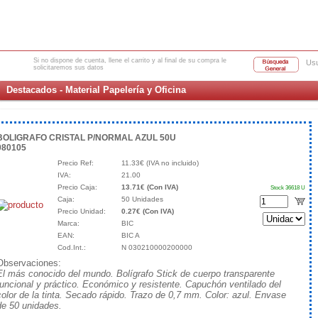
Si no dispone de cuenta, llene el carrito y al final de su compra le
Usu
solicitaremos sus datos
Destacados - Material Papelería y Oficina
BOLIGRAFO CRISTAL P/NORMAL AZUL 50U
080105
Precio Ref:
11.33€ (IVA no incluido)
IVA:
21.00
Precio Caja:
13.71€ (Con IVA)
Stock 36618 U
Caja:
50 Unidades
Precio Unidad:
0.27€ (Con IVA)
Marca:
BIC
EAN:
BIC A
Cod.Int.:
N 030210000200000
Observaciones:
El más conocido del mundo. Bolígrafo Stick de cuerpo transparente
funcional y práctico. Económico y resistente. Capuchón ventilado del
color de la tinta. Secado rápido. Trazo de 0,7 mm. Color: azul. Envase
de 50 unidades.