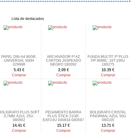
Lista de destacados
PAPEL DIN-A4 80GR.
ARCHIVADOR Fº AZ
FUNDA MULTIT. Fº PLUS
UNIVERSAL 500H
CARTON JASPEADO
PP 90MIC. 16T.100U
029998
NEGRO 180092
180275
5.43 €
2.09 €
10.39 €
Comprar
Comprar
Comprar
BOLIGRAFO PLUS SOFT
PEGAMENTO BARRA
BOLIGRAFO CRISTAL
0,7MM. AZUL 25U.
PLUS STICK 21GR.
P/NORMAL AZUL 50U
080902
EXP.24U 040834-040597
080105
14.41 €
15.17 €
13.71 €
Comprar
Comprar
Comprar